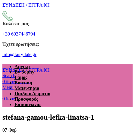
ΣΥΝΔΕΣΗ / ΕΓΓΡΑΦΗ
Καλέστε μας
+30 6937446794
Έχετε ερωτήσεις;
info@fairy-tale.gr
Αρχικη
ΣΥΝΔΕΣΗ / ΕΓΓΡΑΦΗ
By Sophy
Search
Γαμος
€
0.00
0
items
Βαπτιση
Menu
Μαιευτηριο
Παιδικο Δωματιο
€
0.00
0
items
Προσφορές
Επικοινωνια
stefana-gamou-lefka-linatsa-1
07
Φεβ