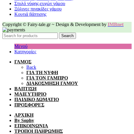
Στυλό νύφης-ευχών γάμου
Ξύλινες πινακίδες γάμου
Κουτιά βάπτισης
Copyright © Fairy-tale.gr ~ Design & Development by
IMBnet
Search
Μενού
Κατηγορίες
ΓΑΜΟΣ
Back
ΓΙΑ ΤΗ ΝΥΦΗ
ΓΙΑ ΤΟΝ ΓΑΜΠΡΟ
ΔΙΑΚΟΣΜΗΣΗ ΓΑΜΟΥ
ΒΑΠΤΙΣΗ
ΜΑΙΕΥΤΗΡΙΟ
ΠΑΙΔΙΚΟ ΔΩΜΑΤΙΟ
ΠΡΟΣΦΟΡΕΣ
ΑΡΧΙΚΗ
By Sophy
ΕΠΙΚΟΙΝΩΝΙΑ
ΤΡΟΠΟΙ ΠΛΗΡΩΜΗΣ