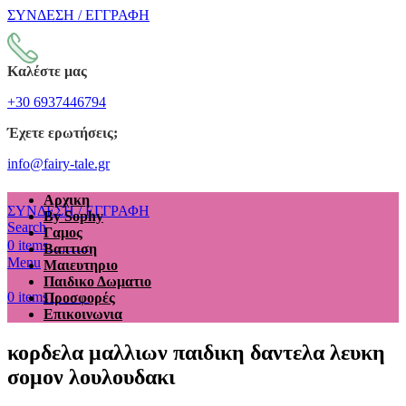
ΣΥΝΔΕΣΗ / ΕΓΓΡΑΦΗ
Καλέστε μας
+30 6937446794
Έχετε ερωτήσεις;
info@fairy-tale.gr
Αρχικη
ΣΥΝΔΕΣΗ / ΕΓΓΡΑΦΗ
By Sophy
Search
Γαμος
€
0.00
0
items
Βαπτιση
Menu
Μαιευτηριο
Παιδικο Δωματιο
€
0.00
0
items
Προσφορές
Επικοινωνια
κορδελα μαλλιων παιδικη δαντελα λευκη
σομον λουλουδακι