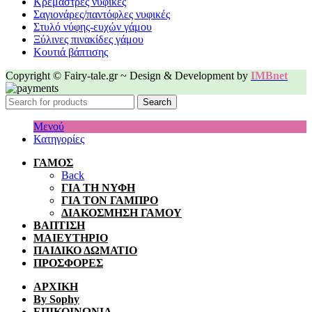
Κρεμάστρες νυφικές
Σαγιονάρες/παντόφλες νυφικές
Στυλό νύφης-ευχών γάμου
Ξύλινες πινακίδες γάμου
Κουτιά βάπτισης
Copyright © Fairy-tale.gr ~ Design & Development by
IMBnet
Search
Μενού
Κατηγορίες
ΓΑΜΟΣ
Back
ΓΙΑ ΤΗ ΝΥΦΗ
ΓΙΑ ΤΟΝ ΓΑΜΠΡΟ
ΔΙΑΚΟΣΜΗΣΗ ΓΑΜΟΥ
ΒΑΠΤΙΣΗ
ΜΑΙΕΥΤΗΡΙΟ
ΠΑΙΔΙΚΟ ΔΩΜΑΤΙΟ
ΠΡΟΣΦΟΡΕΣ
ΑΡΧΙΚΗ
By Sophy
ΕΠΙΚΟΙΝΩΝΙΑ