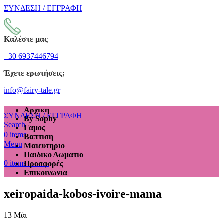
ΣΥΝΔΕΣΗ / ΕΓΓΡΑΦΗ
Καλέστε μας
+30 6937446794
Έχετε ερωτήσεις;
info@fairy-tale.gr
Αρχικη
ΣΥΝΔΕΣΗ / ΕΓΓΡΑΦΗ
By Sophy
Search
Γαμος
€
0.00
0
items
Βαπτιση
Menu
Μαιευτηριο
Παιδικο Δωματιο
€
0.00
0
items
Προσφορές
Επικοινωνια
xeiropaida-kobos-ivoire-mama
13
Μάι