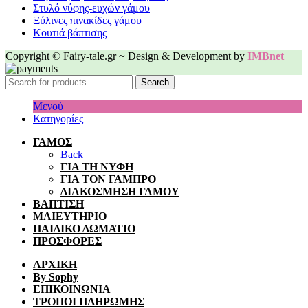
Στυλό νύφης-ευχών γάμου
Ξύλινες πινακίδες γάμου
Κουτιά βάπτισης
Copyright © Fairy-tale.gr ~ Design & Development by
IMBnet
Search
Μενού
Κατηγορίες
ΓΑΜΟΣ
Back
ΓΙΑ ΤΗ ΝΥΦΗ
ΓΙΑ ΤΟΝ ΓΑΜΠΡΟ
ΔΙΑΚΟΣΜΗΣΗ ΓΑΜΟΥ
ΒΑΠΤΙΣΗ
ΜΑΙΕΥΤΗΡΙΟ
ΠΑΙΔΙΚΟ ΔΩΜΑΤΙΟ
ΠΡΟΣΦΟΡΕΣ
ΑΡΧΙΚΗ
By Sophy
ΕΠΙΚΟΙΝΩΝΙΑ
ΤΡΟΠΟΙ ΠΛΗΡΩΜΗΣ