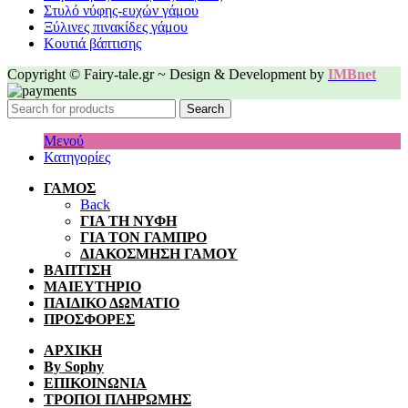
Στυλό νύφης-ευχών γάμου
Ξύλινες πινακίδες γάμου
Κουτιά βάπτισης
Copyright © Fairy-tale.gr ~ Design & Development by
IMBnet
Search
Μενού
Κατηγορίες
ΓΑΜΟΣ
Back
ΓΙΑ ΤΗ ΝΥΦΗ
ΓΙΑ ΤΟΝ ΓΑΜΠΡΟ
ΔΙΑΚΟΣΜΗΣΗ ΓΑΜΟΥ
ΒΑΠΤΙΣΗ
ΜΑΙΕΥΤΗΡΙΟ
ΠΑΙΔΙΚΟ ΔΩΜΑΤΙΟ
ΠΡΟΣΦΟΡΕΣ
ΑΡΧΙΚΗ
By Sophy
ΕΠΙΚΟΙΝΩΝΙΑ
ΤΡΟΠΟΙ ΠΛΗΡΩΜΗΣ