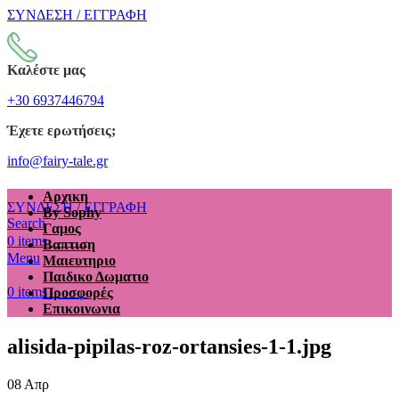
ΣΥΝΔΕΣΗ / ΕΓΓΡΑΦΗ
Καλέστε μας
+30 6937446794
Έχετε ερωτήσεις;
info@fairy-tale.gr
Αρχικη
ΣΥΝΔΕΣΗ / ΕΓΓΡΑΦΗ
By Sophy
Search
Γαμος
€
0.00
0
items
Βαπτιση
Menu
Μαιευτηριο
Παιδικο Δωματιο
€
0.00
0
items
Προσφορές
Επικοινωνια
alisida-pipilas-roz-ortansies-1-1.jpg
08
Απρ