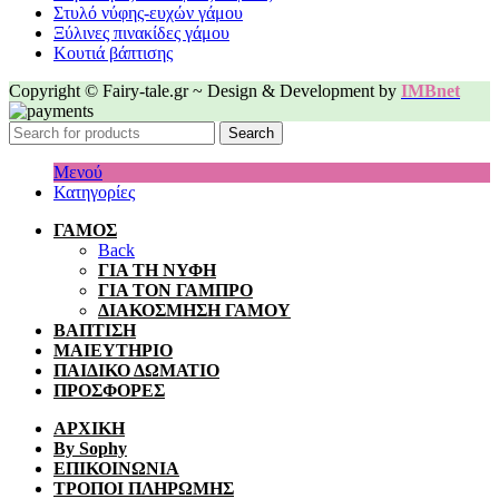
Στυλό νύφης-ευχών γάμου
Ξύλινες πινακίδες γάμου
Κουτιά βάπτισης
Copyright © Fairy-tale.gr ~ Design & Development by
IMBnet
Search
Μενού
Κατηγορίες
ΓΑΜΟΣ
Back
ΓΙΑ ΤΗ ΝΥΦΗ
ΓΙΑ ΤΟΝ ΓΑΜΠΡΟ
ΔΙΑΚΟΣΜΗΣΗ ΓΑΜΟΥ
ΒΑΠΤΙΣΗ
ΜΑΙΕΥΤΗΡΙΟ
ΠΑΙΔΙΚΟ ΔΩΜΑΤΙΟ
ΠΡΟΣΦΟΡΕΣ
ΑΡΧΙΚΗ
By Sophy
ΕΠΙΚΟΙΝΩΝΙΑ
ΤΡΟΠΟΙ ΠΛΗΡΩΜΗΣ