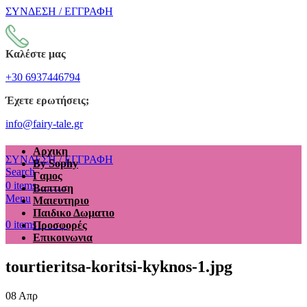
ΣΥΝΔΕΣΗ / ΕΓΓΡΑΦΗ
Καλέστε μας
+30 6937446794
Έχετε ερωτήσεις;
info@fairy-tale.gr
Αρχικη
ΣΥΝΔΕΣΗ / ΕΓΓΡΑΦΗ
By Sophy
Search
Γαμος
€
0.00
0
items
Βαπτιση
Menu
Μαιευτηριο
Παιδικο Δωματιο
€
0.00
0
items
Προσφορές
Επικοινωνια
tourtieritsa-koritsi-kyknos-1.jpg
08
Απρ