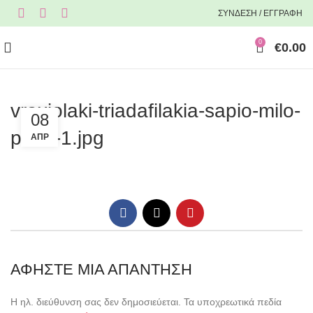
ΣΥΝΔΕΣΗ / ΕΓΓΡΑΦΗ
0
€
0.00
vraxiolaki-triadafilakia-sapio-milo-
08
perla-1.jpg
ΑΠΡ
ΑΦΉΣΤΕ ΜΙΑ ΑΠΆΝΤΗΣΗ
Η ηλ. διεύθυνση σας δεν δημοσιεύεται.
Τα υποχρεωτικά πεδία