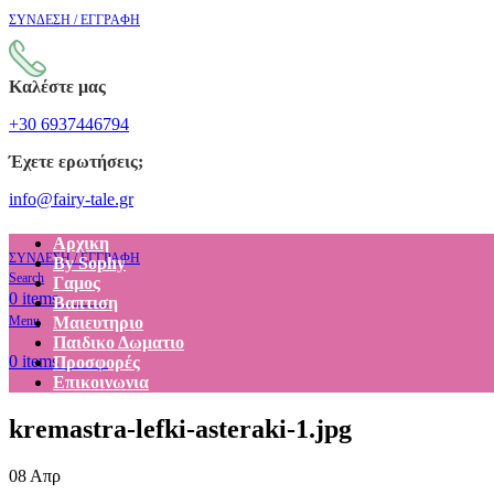
ΣΥΝΔΕΣΗ / ΕΓΓΡΑΦΗ
Καλέστε μας
+30 6937446794
Έχετε ερωτήσεις;
info@fairy-tale.gr
Αρχικη
ΣΥΝΔΕΣΗ / ΕΓΓΡΑΦΗ
By Sophy
Search
Γαμος
€
0.00
0
items
Βαπτιση
Menu
Μαιευτηριο
Παιδικο Δωματιο
€
0.00
0
items
Προσφορές
Επικοινωνια
kremastra-lefki-asteraki-1.jpg
08
Απρ