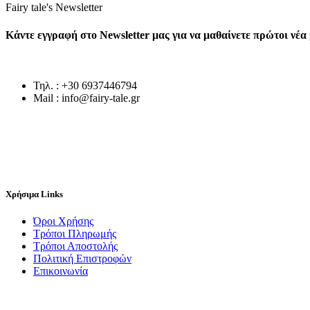
Fairy tale's Newsletter
Κάντε εγγραφή στο Newsletter μας για να μαθαίνετε πρώτοι νέ
Τηλ. : +30 6937446794
Mail : info@fairy-tale.gr
Χρήσιμα Links
Όροι Χρήσης
Τρόποι Πληρωμής
Τρόποι Αποστολής
Πολιτική Επιστροφών
Επικοινωνία