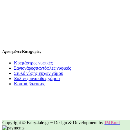
Αγαπημένες Κατηγορίες
Κρεμάστρες νυφικές
Σαγιονάρες/παντόφλες νυφικές
Στυλό νύφης-ευχών γάμου
Ξύλινες πινακίδες γάμου
Κουτιά βάπτισης
Copyright © Fairy-tale.gr ~ Design & Development by
IMBnet