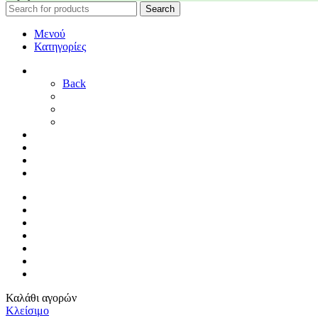
Search
Μενού
Κατηγορίες
ΓΑΜΟΣ
Back
ΓΙΑ ΤΗ ΝΥΦΗ
ΓΙΑ ΤΟΝ ΓΑΜΠΡΟ
ΔΙΑΚΟΣΜΗΣΗ ΓΑΜΟΥ
ΒΑΠΤΙΣΗ
ΜΑΙΕΥΤΗΡΙΟ
ΠΑΙΔΙΚΟ ΔΩΜΑΤΙΟ
ΠΡΟΣΦΟΡΕΣ
ΑΡΧΙΚΗ
By Sophy
ΕΠΙΚΟΙΝΩΝΙΑ
ΤΡΟΠΟΙ ΠΛΗΡΩΜΗΣ
ΤΡΟΠΟΙ ΑΠΟΣΤΟΛΗΣ
ΠΟΛΙΤΙΚΗ ΕΠΙΣΤΡΟΦΩΝ
ΣΥΝΔΕΣΗ / ΕΓΓΡΑΦΗ
Καλάθι αγορών
Κλείσιμο