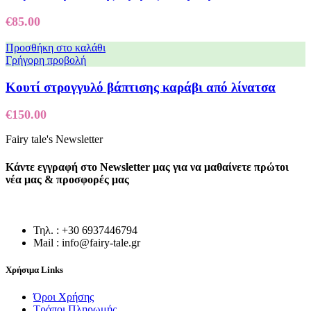
€
85.00
Προσθήκη στο καλάθι
Γρήγορη προβολή
Κουτί στρογγυλό βάπτισης καράβι από λίνατσα
€
150.00
Fairy tale's Newsletter
Κάντε εγγραφή στο Newsletter μας για να μαθαίνετε πρώτοι
νέα μας & προσφορές μας
Τηλ. : +30 6937446794
Mail : info@fairy-tale.gr
Χρήσιμα Links
Όροι Χρήσης
Τρόποι Πληρωμής