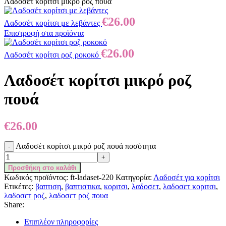
Λαδοσέτ κορίτσι μικρό ροζ πουά
€
26.00
Λαδοσέτ κορίτσι με λεβάντες
Επιστροφή στα προϊόντα
€
26.00
Λαδοσέτ κορίτσι ροζ ροκοκό
Λαδοσέτ κορίτσι μικρό ροζ
πουά
€
26.00
Λαδοσέτ κορίτσι μικρό ροζ πουά ποσότητα
Προσθήκη στο καλάθι
Κωδικός προϊόντος:
ft-ladaset-220
Κατηγορία:
Λαδοσέτ για κορίτσι
Ετικέτες:
βαπτιση
,
βαπτιστικα
,
κοριτσι
,
λαδοσετ
,
λαδοσετ κοριτσι
,
λαδοσετ ροζ
,
λαδοσετ ροζ πουα
Share:
Επιπλέον πληροφορίες