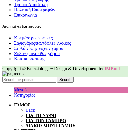
Τρόποι Αποστολής
Πολιτική Επιστροφών
Επικοινωνία
Αγαπημένες Κατηγορίες
Κρεμάστρες νυφικές
Σαγιονάρες/παντόφλες νυφικές
Στυλό νύφης-ευχών γάμου
Ξύλινες πινακίδες γάμου
Κουτιά βάπτισης
Copyright © Fairy-tale.gr ~ Design & Development by
IMBnet
Search
Μενού
Κατηγορίες
ΓΑΜΟΣ
Back
ΓΙΑ ΤΗ ΝΥΦΗ
ΓΙΑ ΤΟΝ ΓΑΜΠΡΟ
ΔΙΑΚΟΣΜΗΣΗ ΓΑΜΟΥ