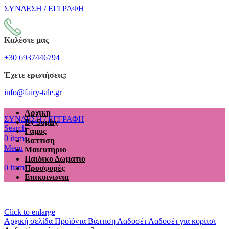
ΣΥΝΔΕΣΗ / ΕΓΓΡΑΦΗ
Καλέστε μας
+30 6937446794
Έχετε ερωτήσεις;
info@fairy-tale.gr
Αρχικη
ΣΥΝΔΕΣΗ / ΕΓΓΡΑΦΗ
By Sophy
Search
Γαμος
€
0.00
0
items
Βαπτιση
Menu
Μαιευτηριο
Παιδικο Δωματιο
€
0.00
0
items
Προσφορές
Επικοινωνια
Click to enlarge
Αρχική σελίδα
Προϊόντα
Βάπτιση
Λαδοσέτ
Λαδοσέτ για κορίτσι