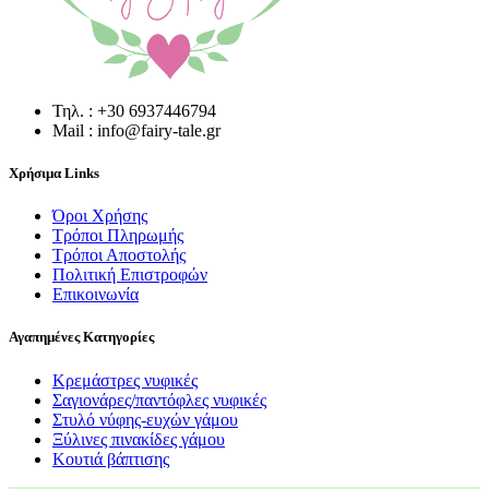
Τηλ. : +30 6937446794
Mail : info@fairy-tale.gr
Χρήσιμα Links
Όροι Χρήσης
Τρόποι Πληρωμής
Τρόποι Αποστολής
Πολιτική Επιστροφών
Επικοινωνία
Αγαπημένες Κατηγορίες
Κρεμάστρες νυφικές
Σαγιονάρες/παντόφλες νυφικές
Στυλό νύφης-ευχών γάμου
Ξύλινες πινακίδες γάμου
Κουτιά βάπτισης