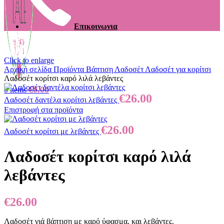
Επικοινωνια
Click to enlarge
Αρχική σελίδα
Προϊόντα
Βάπτιση
Λαδοσέτ
Λαδοσέτ για κορίτσι
Λαδοσέτ κορίτσι καρό λιλά λεβάντες
€
0.00
0
items
€
26.00
Λαδοσέτ δαντέλα κορίτσι λεβάντες
Επιστροφή στα προϊόντα
€
26.00
Λαδοσέτ κορίτσι με λεβάντες
Λαδοσέτ κορίτσι καρό λιλά
λεβάντες
€
26.00
Λαδοσέτ γιά βάπτιση με καρό ύφασμα, και λεβάντες.