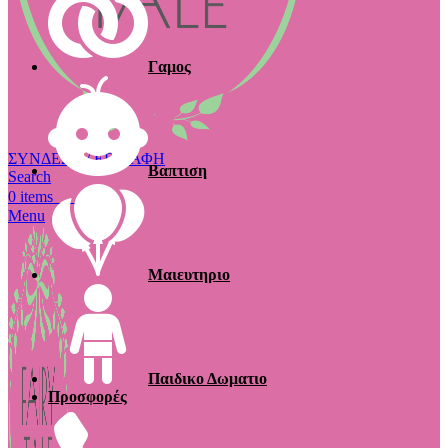
Γαμος
ΣΥΝΔΕΣΗ / ΕΓΓΡΑΦΗ
Βαπτιση
Search
€
0.00
0
items
Menu
Μαιευτηριο
Παιδικο Δωματιο
Προσφορές