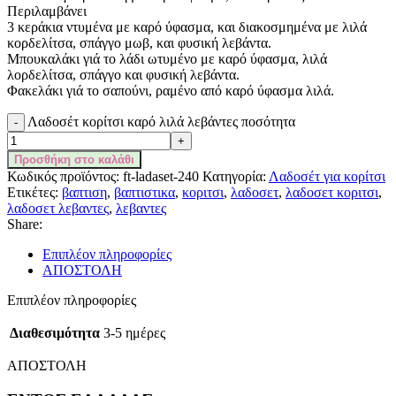
Περιλαμβάνει
3 κεράκια ντυμένα με καρό ύφασμα, και διακοσμημένα με λιλά
κορδελίτσα, σπάγγο μωβ, και φυσική λεβάντα.
Μπουκαλάκι γιά το λάδι ωτυμένο με καρό ύφασμα, λιλά
λορδελίτσα, σπάγγο και φυσική λεβάντα.
Φακελάκι γιά το σαπούνι, ραμένο από καρό ύφασμα λιλά.
Λαδοσέτ κορίτσι καρό λιλά λεβάντες ποσότητα
Προσθήκη στο καλάθι
Κωδικός προϊόντος:
ft-ladaset-240
Κατηγορία:
Λαδοσέτ για κορίτσι
Ετικέτες:
βαπτιση
,
βαπτιστικα
,
κοριτσι
,
λαδοσετ
,
λαδοσετ κοριτσι
,
λαδοσετ λεβαντες
,
λεβαντες
Share:
Επιπλέον πληροφορίες
ΑΠΟΣΤΟΛΗ
Επιπλέον πληροφορίες
Διαθεσιμότητα
3-5 ημέρες
ΑΠΟΣΤΟΛΗ