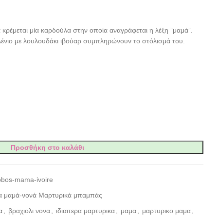
κρέμεται μία καρδούλα στην οποία αναγράφεται η λέξη ”μαμά”.
ελένιο με λουλουδάκι ιβούαρ συμπληρώνουν το στόλισμά του.
Προσθήκη στο καλάθι
obos-mama-ivoire
ια μαμά-νονά Μαρτυρικά μπαμπάς
α
,
βραχιολι νονα
,
ιδιαιτερα μαρτυρικα
,
μαμα
,
μαρτυρικο μαμα
,