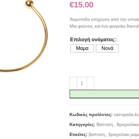
€
15.00
Χειροπέδα επίχρυση από την οποία 
Μία φούντα, και ένα φιογκάκι δαντ
Επιλογή ονόματος
Μαμα
Νονά
Κωδικός προϊόντος:
xeiropeda-k
Κατηγορίες:
Βάπτιση
,
Βραχιολάκ
Ετικέτες:
βαπτιση
,
βραχιολακι μαμ