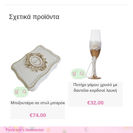
Σχετικά προϊόντα
Ποτήρι γάμου χρυσό με
Κρ
δαντέλα κορδονέ λευκή
€
32.00
Μπιζουτιέρα σε στυλ μπαρόκ
€
74.00
Fairy tale's Newsletter