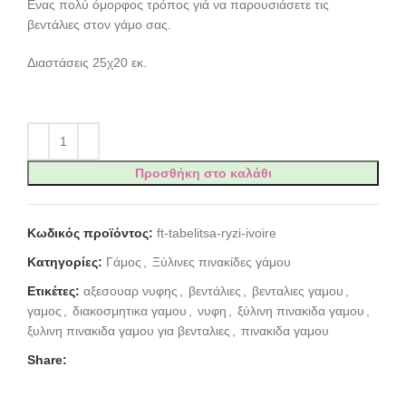
Ενας πολύ όμορφος τρόπος γιά να παρουσιάσετε τις
βεντάλιες στον γάμο σας.
Διαστάσεις 25χ20 εκ.
Προσθήκη στο καλάθι
Κωδικός προϊόντος:
ft-tabelitsa-ryzi-ivoire
Κατηγορίες:
Γάμος
,
Ξύλινες πινακίδες γάμου
Ετικέτες:
αξεσουαρ νυφης
,
βεντάλιες
,
βενταλιες γαμου
,
γαμος
,
διακοσμητικα γαμου
,
νυφη
,
ξύλινη πινακιδα γαμου
,
ξυλινη πινακιδα γαμου για βενταλιες
,
πινακιδα γαμου
Share: