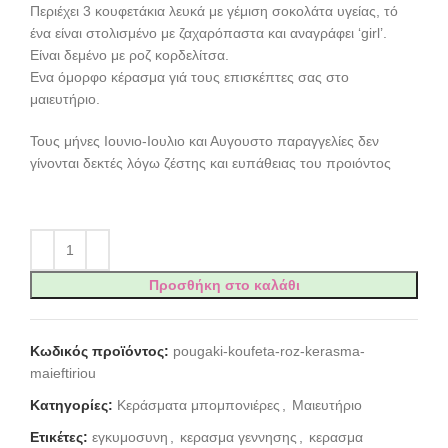
Περιέχει 3 κουφετάκια λευκά με γέμιση σοκολάτα υγείας, τό
ένα είναι στολισμένο με ζαχαρόπαστα και αναγράφει ‘girl’.
Είναι δεμένο με ροζ κορδελίτσα.
Ενα όμορφο κέρασμα γιά τους επισκέπτες σας στο
μαιευτήριο.
Τους μήνες Ιουνιο-Ιουλιο και Αυγουστο παραγγελίες δεν
γίνονται δεκτές λόγω ζέστης και ευπάθειας του προιόντος
Προσθήκη στο καλάθι
Κωδικός προϊόντος:
pougaki-koufeta-roz-kerasma-
maieftiriou
Κατηγορίες:
Κεράσματα μπομπονιέρες
,
Μαιευτήριο
Ετικέτες:
εγκυμοσυνη
,
κερασμα γεννησης
,
κερασμα