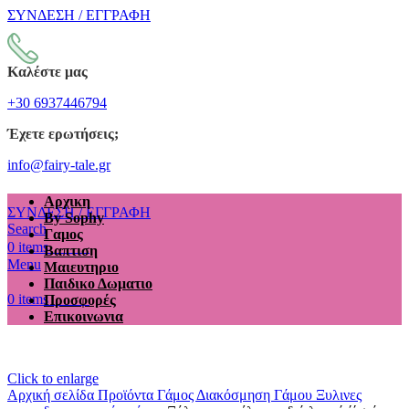
ΣΥΝΔΕΣΗ / ΕΓΓΡΑΦΗ
Καλέστε μας
+30 6937446794
Έχετε ερωτήσεις;
info@fairy-tale.gr
Αρχικη
ΣΥΝΔΕΣΗ / ΕΓΓΡΑΦΗ
By Sophy
Search
Γαμος
€
0.00
0
items
Βαπτιση
Menu
Μαιευτηριο
Παιδικο Δωματιο
€
0.00
0
items
Προσφορές
Επικοινωνια
Click to enlarge
Αρχική σελίδα
Προϊόντα
Γάμος
Διακόσμηση Γάμου
Ξυλινες