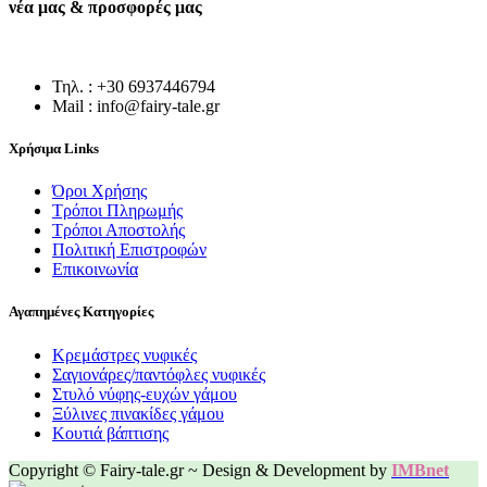
νέα μας & προσφορές μας
Τηλ. : +30 6937446794
Mail : info@fairy-tale.gr
Χρήσιμα Links
Όροι Χρήσης
Τρόποι Πληρωμής
Τρόποι Αποστολής
Πολιτική Επιστροφών
Επικοινωνία
Αγαπημένες Κατηγορίες
Κρεμάστρες νυφικές
Σαγιονάρες/παντόφλες νυφικές
Στυλό νύφης-ευχών γάμου
Ξύλινες πινακίδες γάμου
Κουτιά βάπτισης
Copyright © Fairy-tale.gr ~ Design & Development by
IMBnet