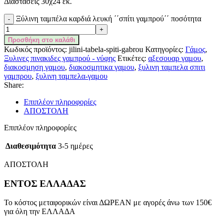
Διαστάσεις 30χ24 εκ.
Ξύλινη ταμπέλα καρδιά λευκή ΄΄σπίτι γαμπρού΄΄ ποσότητα
Προσθήκη στο καλάθι
Κωδικός προϊόντος:
jilini-tabela-spiti-gabrou
Κατηγορίες:
Γάμος
,
Ξυλινες πινακιδες γαμπρού - νύφης
Ετικέτες:
αξεσουαρ γαμου
,
διακοσμηση γαμου
,
διακοσμητικα γαμου
,
ξυλινη ταμπελα σπιτι
γαμπρου
,
ξυλινη ταμπελα-γαμου
Share:
Επιπλέον πληροφορίες
ΑΠΟΣΤΟΛΗ
Επιπλέον πληροφορίες
Διαθεσιμότητα
3-5 ημέρες
ΑΠΟΣΤΟΛΗ
ΕΝΤΟΣ ΕΛΛΑΔΑΣ
Το κόστος μεταφορικών είναι ΔΩΡΕΑΝ με αγορές άνω των 150€
για όλη την ΕΛΛΑΔΑ