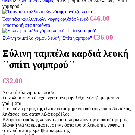
πινακιδες γαμπρού - νύφης
Ξύλινη ταμπέλα καρδιά λευκή ΄΄σπίτι
γαμπρού΄΄
€
46.00
Τσαντάκι καλλυντικών νύφης οργάτζα λευκό
Επιστροφή στα προϊόντα
€
36.00
Ξυλινη ταμπέλα γάμου λευκή ''Σπίτι γαμπρού''
Ξύλινη ταμπέλα καρδιά λευκή
΄΄σπίτι γαμπρού΄΄
€
32.00
Νυφική ξύλινη ταμπελίτσα.
Σε χρώμα φυσικό, έχει γραμμένη την λέξη ‘νύφη’, με μαύρα
γράμματα.
Στο επάνω μέρος της είναι διακοσμημένη από φιογκάκια δαντέλας,
λινάτσας, και σατέν λιλά κορδέλας.
Κλαράκια φυσικής λεβάντας συμπληρώνουν την διακόσμησή της.
Ιδανική γιά να κρεμαστεί στην πόρτα του σπλιτιού της νύφης, η
στην πόρτα της κρεββατοκάρας της