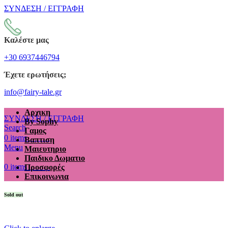
ΣΥΝΔΕΣΗ / ΕΓΓΡΑΦΗ
Καλέστε μας
+30 6937446794
Έχετε ερωτήσεις;
info@fairy-tale.gr
Αρχικη
ΣΥΝΔΕΣΗ / ΕΓΓΡΑΦΗ
By Sophy
Search
Γαμος
€
0.00
0
items
Βαπτιση
Menu
Μαιευτηριο
Παιδικο Δωματιο
€
0.00
0
items
Προσφορές
Επικοινωνια
Sold out