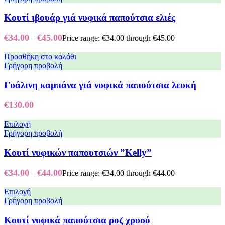
Κουτί ιβουάρ γιά νυφικά παπούτσια ελιές
€
34.00
€
45.00
–
Price range: €34.00 through €45.00
Προσθήκη στο καλάθι
Γρήγορη προβολή
Γυάλινη καμπάνα γιά νυφικά παπούτσια λευκή
€
130.00
Επιλογή
Γρήγορη προβολή
Κουτί νυφικών παπουτσιών ”Kelly”
€
34.00
€
44.00
–
Price range: €34.00 through €44.00
Επιλογή
Γρήγορη προβολή
Κουτί νυφικά παπούτσια ροζ χρυσό