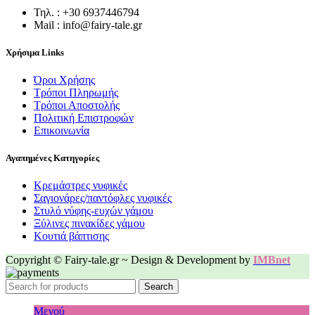
Τηλ. : +30 6937446794
Mail : info@fairy-tale.gr
Χρήσιμα Links
Όροι Χρήσης
Τρόποι Πληρωμής
Τρόποι Αποστολής
Πολιτική Επιστροφών
Επικοινωνία
Αγαπημένες Κατηγορίες
Κρεμάστρες νυφικές
Σαγιονάρες/παντόφλες νυφικές
Στυλό νύφης-ευχών γάμου
Ξύλινες πινακίδες γάμου
Κουτιά βάπτισης
Copyright © Fairy-tale.gr ~ Design & Development by
IMBnet
Search
Μενού