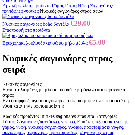
Click to enlarge
Αρχική σελίδα
Προϊόντα
Γάμος
Για τη Νύφη
Σαγιονάρες/
παντόφλες νυφικές
Νυφικές σαγιονάρες στρας σειρά
€
29.00
Νυφικές σαγιονάρες boho δαντέλα
Επιστροφή στα προϊόντα
€
5.00
Bραχιολάκι λουλουδάκια σάπιο μήλο πέρλα
Νυφικές σαγιονάρες στρας
σειρά
Νυφικές σαγιονάρες.
Είναι στολισμένες με μία σειρά από τερτράγωνα και στρογγυλά
στρας.
Ενα όμορφο ζευγάρι σαγιονάρες το οποίο μπορεί να το φορέσει η
νύφη κατά την προετοιμασία της.
Κωδικός προϊόντος:
nifikes-sagionares-stras-sira
Κατηγορίες:
Γάμος
,
Σαγιονάρες/παντόφλες νυφικές
Ετικέτες:
αξεσουαρ νυφης
,
γαμος
,
νυφη
,
νυφικες σαγιοναρες
,
νυφικο
,
προετοιμασια νυφης
,
σαγιοναρες
,
σαγιοναρες προετοιμασιας
,
σαγιοναρες στρας