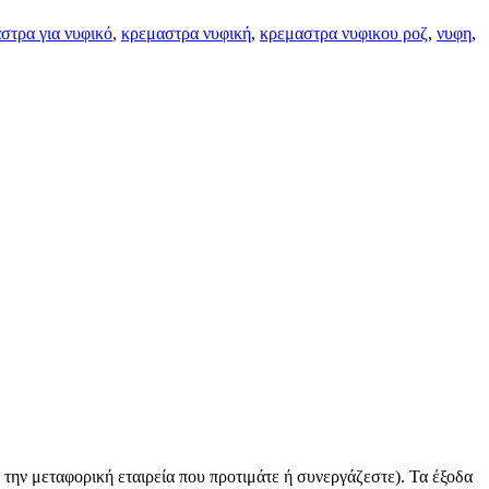
στρα για νυφικό
,
κρεμαστρα νυφική
,
κρεμαστρα νυφικου ροζ
,
νυφη
,
ε την μεταφορική εταιρεία που προτιμάτε ή συνεργάζεστε). Τα έξοδα