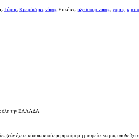
ς:
Γάμος
,
Κρεμάστρες νύφης
Ετικέτες:
αξεσουαρ νυφης
,
γαμος
,
κρεμα
για όλη την ΕΛΛΑΔΑ
ες (εάν έχετε κάποια ιδιαίτερη προτίμηση μπορείτε να μας υποδείξετ