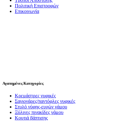
Τρόποι Αποστολής
Πολιτική Επιστροφών
Επικοινωνία
Αγαπημένες Κατηγορίες
Κρεμάστρες νυφικές
Σαγιονάρες/παντόφλες νυφικές
Στυλό νύφης-ευχών γάμου
Ξύλινες πινακίδες γάμου
Κουτιά βάπτισης