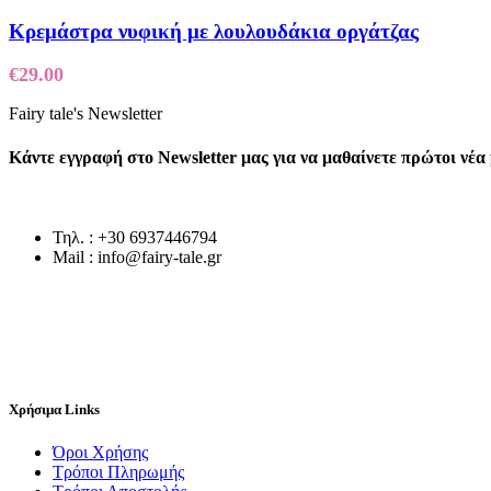
Κρεμάστρα νυφική με λουλουδάκια οργάτζας
€
29.00
Fairy tale's Newsletter
Κάντε εγγραφή στο Newsletter μας για να μαθαίνετε πρώτοι νέ
Τηλ. : +30 6937446794
Mail : info@fairy-tale.gr
Χρήσιμα Links
Όροι Χρήσης
Τρόποι Πληρωμής