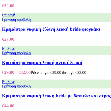
€
32.00
Επιλογή
Γρήγορη προβολή
Κρεμάστρα νυφική ξύλινη λευκή bride φιογκάκι
€
27.00
Επιλογή
Γρήγορη προβολή
Κρεμάστρα νυφική λευκή αντικέ λευκή
€
29.00
€
32.00
–
Price range: €29.00 through €32.00
Επιλογή
Γρήγορη προβολή
Κρεμάστρα νυφική λευκή bride με δαντέλα και στρας
€
44.00