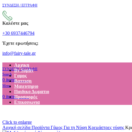
ΣΥΝΔΕΣΗ / ΕΓΓΡΑΦΗ
Καλέστε μας
+30 6937446794
Έχετε ερωτήσεις;
info@fairy-tale.gr
Αρχικη
ΣΥΝΔΕΣΗ / ΕΓΓΡΑΦΗ
By Sophy
Search
Γαμος
€
0.00
0
items
Βαπτιση
Menu
Μαιευτηριο
Παιδικο Δωματιο
€
0.00
0
items
Προσφορές
Επικοινωνια
Click to enlarge
Αρχική σελίδα
Προϊόντα
Γάμος
Για τη Νύφη
Κρεμάστρες νύφης
Κρε