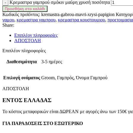
Κρεμαστρα γαμπρού σμόκιν μαύρη χρυσή ποσότητα
Προσθήκη στο καλάθι
Κωδικός προϊόντος:
kremastra-gabrou-mavri-xrysi-papigion
Κατηγορί
γαμου
,
κρεμαστρα γαμπρου
,
κρεμαστρα κουστουμιου
,
προετοιμασι
Share:
Επιπλέον πληροφορίες
ΑΠΟΣΤΟΛΗ
Επιπλέον πληροφορίες
Διαθεσιμότητα
3-5 ημέρες
Επιλογή ονόματος
Groom, Γαμπρός, Όνομα Γαμπρού
ΑΠΟΣΤΟΛΗ
ΕΝΤΟΣ ΕΛΛΑΔΑΣ
Το κόστος μεταφορικών είναι ΔΩΡΕΑΝ με αγορές άνω των 150€ 
ΓΙΑ ΠΑΡΑΔΟΣΕΙΣ ΣΤΟ ΕΞΩΤΕΡΙΚΟ