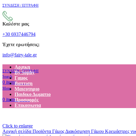
ΣΥΝΔΕΣΗ / ΕΓΓΡΑΦΗ
Καλέστε μας
+30 6937446794
Έχετε ερωτήσεις;
info@fairy-tale.gr
Αρχικη
ΣΥΝΔΕΣΗ / ΕΓΓΡΑΦΗ
By Sophy
Search
Γαμος
€
0.00
0
items
Βαπτιση
Menu
Μαιευτηριο
Παιδικο Δωματιο
€
0.00
0
items
Προσφορές
Επικοινωνια
Click to enlarge
Αρχική σελίδα
Προϊόντα
Γάμος
Διακόσμηση Γάμου
Κρεμάστρες νυ