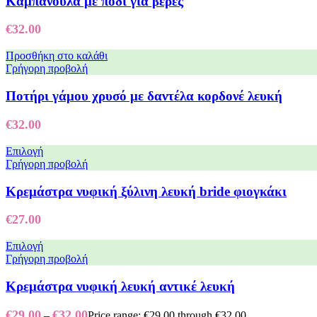
Καμπανούλα με πόδι γιά βέρες
€
32.00
Προσθήκη στο καλάθι
Γρήγορη προβολή
Ποτήρι γάμου χρυσό με δαντέλα κορδονέ λευκή
€
32.00
Επιλογή
Γρήγορη προβολή
Κρεμάστρα νυφική ξύλινη λευκή bride φιογκάκι
€
27.00
Επιλογή
Γρήγορη προβολή
Κρεμάστρα νυφική λευκή αντικέ λευκή
€
29.00
€
32.00
–
Price range: €29.00 through €32.00