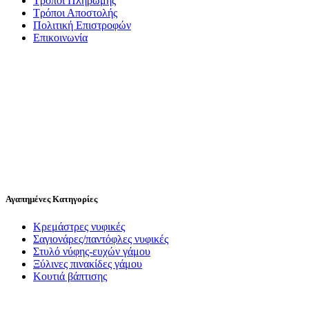
Τρόποι Πληρωμής
Τρόποι Αποστολής
Πολιτική Επιστροφών
Επικοινωνία
Αγαπημένες Κατηγορίες
Κρεμάστρες νυφικές
Σαγιονάρες/παντόφλες νυφικές
Στυλό νύφης-ευχών γάμου
Ξύλινες πινακίδες γάμου
Κουτιά βάπτισης