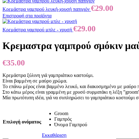
€
29.00
Κρεμάστρα γαμπρού λευκή-χρυσή παπιγιόν
Επιστροφή στα προϊόντα
€
29.00
Κρεμάστρα γαμπρού μπλε - χρυσή
Κρεμαστρα γαμπρού σμόκιν μα
€
35.00
Kρεμάστρα ξύλινη γιά γαμπριάτικο καστούμι.
Είναι βαμμένη σε μαύρο χρώμα.
Το επάνω μέρος είναι βαμμένο λευκό, και διακοσμημένο με μαύρο π
Στο κάτω μέρος είναι γραμμένη με χρυσό συρματάκι η λέξη ”groom
Μία πρωτότυπη ιδέα, γιά να συπληρώσει το γαμπριάτικο κοστούμι σα
Groom
Γαμπρός
Επιλογή ονόματος
Όνομα Γαμπρού
Εκκαθάριση