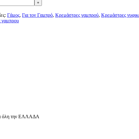
ες:
Γάμος
,
Για τον Γαμπρό
,
Κρεμάστρες γαμπρού
,
Κρεμάστρες νυφικ
α γαμπρου
για όλη την ΕΛΛΑΔΑ