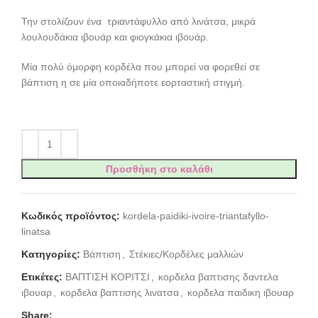
Την στολίζουν ένα τριαντάφυλλο από λινάτσα, μικρά
λουλουδάκια ιβουάρ και φιογκάκια ιβουάρ.
Μία πολύ όμορφη κορδέλα που μπορεί να φορεθεί σε
βάπτιση η σε μία οποιαδήποτε εορταστική στιγμή.
Προσθήκη στο καλάθι
Κωδικός προϊόντος:
kordela-paidiki-ivoire-triantafyllo-
linatsa
Κατηγορίες:
Βάπτιση
,
Στέκιες/Κορδέλες μαλλιών
Ετικέτες:
ΒΑΠΤΙΣΗ ΚΟΡΙΤΣΙ
,
κορδελα βαπτισης δαντελα
ιβουαρ
,
κορδελα βαπτισης λινατσα
,
κορδελα παιδικη ιβουαρ
Share: