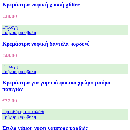
Κρεμάστρα νυφική χρυσή glitter
€
38.00
Επιλογή
Γρήγορη προβολή
Κρεμάστρα νυφική δαντέλα κορδονέ
€
48.00
Επιλογή
Γρήγορη προβολή
Κρεμάστρα για γαμπρό φυσικό χρώμα μαύρο
παπιγιόν
€
27.00
Προσθήκη στο καλάθι
Γρήγορη προβολή
Στυλό γάμου νύφη-γαμπρός καρδιές