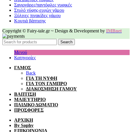
Σαγιονάρες/παντόφλες νυφικές
Στυλό νύφης-ευχών γάμου
Ξύλινες πινακίδες γάμου
Κουτιά βάπτισης
Copyright © Fairy-tale.gr ~ Design & Development by
IMBnet
Search
Μενού
Κατηγορίες
ΓΑΜΟΣ
Back
ΓΙΑ ΤΗ ΝΥΦΗ
ΓΙΑ ΤΟΝ ΓΑΜΠΡΟ
ΔΙΑΚΟΣΜΗΣΗ ΓΑΜΟΥ
ΒΑΠΤΙΣΗ
ΜΑΙΕΥΤΗΡΙΟ
ΠΑΙΔΙΚΟ ΔΩΜΑΤΙΟ
ΠΡΟΣΦΟΡΕΣ
ΑΡΧΙΚΗ
By Sophy
ΕΠΙΚΟΙΝΩΝΙΑ