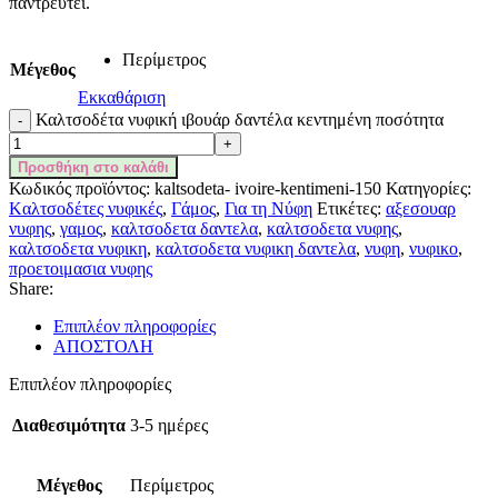
παντρευτεί.
Περίμετρος
Μέγεθος
Εκκαθάριση
Καλτσοδέτα νυφική ιβουάρ δαντέλα κεντημένη ποσότητα
Προσθήκη στο καλάθι
Κωδικός προϊόντος:
kaltsodeta- ivoire-kentimeni-150
Κατηγορίες:
Kαλτσοδέτες νυφικές
,
Γάμος
,
Για τη Νύφη
Ετικέτες:
αξεσουαρ
νυφης
,
γαμος
,
καλτσοδετα δαντελα
,
καλτσοδετα νυφης
,
καλτσοδετα νυφικη
,
καλτσοδετα νυφικη δαντελα
,
νυφη
,
νυφικο
,
προετοιμασια νυφης
Share:
Επιπλέον πληροφορίες
ΑΠΟΣΤΟΛΗ
Επιπλέον πληροφορίες
Διαθεσιμότητα
3-5 ημέρες
Μέγεθος
Περίμετρος