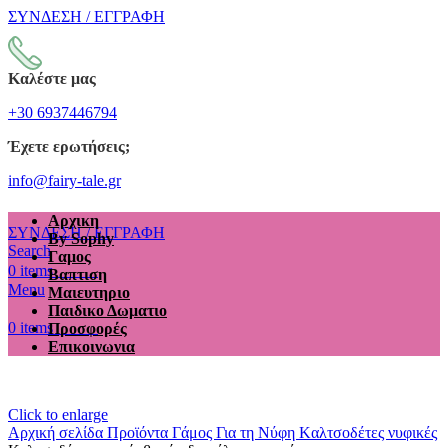
ΣΥΝΔΕΣΗ / ΕΓΓΡΑΦΗ
Καλέστε μας
+30 6937446794
Έχετε ερωτήσεις;
info@fairy-tale.gr
Αρχικη
ΣΥΝΔΕΣΗ / ΕΓΓΡΑΦΗ
By Sophy
Search
Γαμος
€
0.00
0
items
Βαπτιση
Menu
Μαιευτηριο
Παιδικο Δωματιο
€
0.00
0
items
Προσφορές
Επικοινωνια
Click to enlarge
Αρχική σελίδα
Προϊόντα
Γάμος
Για τη Νύφη
Kαλτσοδέτες νυφικές