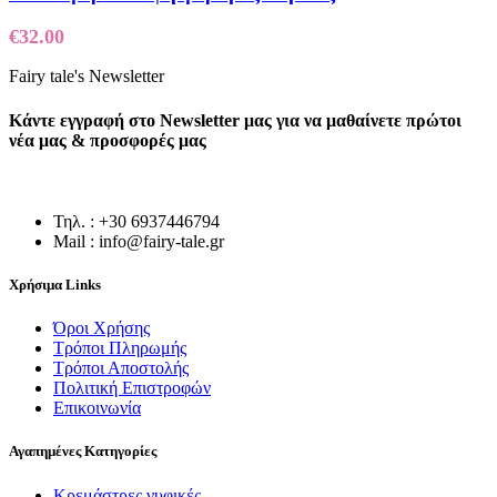
€
32.00
Fairy tale's Newsletter
Κάντε εγγραφή στο Newsletter μας για να μαθαίνετε πρώτοι
νέα μας & προσφορές μας
Τηλ. : +30 6937446794
Mail : info@fairy-tale.gr
Χρήσιμα Links
Όροι Χρήσης
Τρόποι Πληρωμής
Τρόποι Αποστολής
Πολιτική Επιστροφών
Επικοινωνία
Αγαπημένες Κατηγορίες
Κρεμάστρες νυφικές