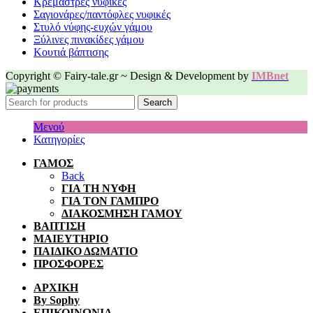
Κρεμάστρες νυφικές
Σαγιονάρες/παντόφλες νυφικές
Στυλό νύφης-ευχών γάμου
Ξύλινες πινακίδες γάμου
Κουτιά βάπτισης
Copyright © Fairy-tale.gr ~ Design & Development by
IMBnet
Search
Μενού
Κατηγορίες
ΓΑΜΟΣ
Back
ΓΙΑ ΤΗ ΝΥΦΗ
ΓΙΑ ΤΟΝ ΓΑΜΠΡΟ
ΔΙΑΚΟΣΜΗΣΗ ΓΑΜΟΥ
ΒΑΠΤΙΣΗ
ΜΑΙΕΥΤΗΡΙΟ
ΠΑΙΔΙΚΟ ΔΩΜΑΤΙΟ
ΠΡΟΣΦΟΡΕΣ
ΑΡΧΙΚΗ
By Sophy
ΕΠΙΚΟΙΝΩΝΙΑ