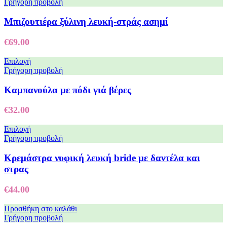
Γρήγορη προβολή
Μπιζουτιέρα ξύλινη λευκή-στράς ασημί
€
69.00
Επιλογή
Γρήγορη προβολή
Καμπανούλα με πόδι γιά βέρες
€
32.00
Επιλογή
Γρήγορη προβολή
Κρεμάστρα νυφική λευκή bride με δαντέλα και
στρας
€
44.00
Προσθήκη στο καλάθι
Γρήγορη προβολή