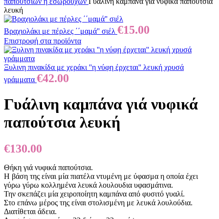
παπουτσιών η εσωρούχων
Γυάλινη καμπάνα γιά νυφικά παπούτσια
λευκή
€
15.00
Βραχιολάκι με πέρλες ΄΄μαμά'' σιέλ
Επιστροφή στα προϊόντα
Ξυλινη πινακίδα με χεράκι ''η νύφη έρχεται'' λευκή χρυσά
€
42.00
γράμματα
Γυάλινη καμπάνα γιά νυφικά
παπούτσια λευκή
€
130.00
Θήκη γιά νυφικά παπούτσια.
Η βάση της είναι μία πιατέλα ντυμένη με ύφασμα η οποία έχει
γύρω γύρω κολλημένα λευκά λουλουδια υφασμάτινα.
Την σκεπάζει μία χειροποίητη καμπάνα από φυσιτό γυαλί.
Στο επάνω μέρος της είναι στολισμένη με λευκά λουλούδια.
Διατίθεται άδεια.