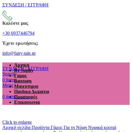
ΣΥΝΔΕΣΗ / ΕΓΓΡΑΦΗ
Καλέστε μας
+30 6937446794
Έχετε ερωτήσεις;
info@fairy-tale.gr
Αρχικη
ΣΥΝΔΕΣΗ / ΕΓΓΡΑΦΗ
By Sophy
Search
Γαμος
€
0.00
0
items
Βαπτιση
Menu
Μαιευτηριο
Παιδικο Δωματιο
€
0.00
0
items
Προσφορές
Επικοινωνια
Click to enlarge
Αρχική σελίδα
Προϊόντα
Γάμος
Για τη Νύφη
Νυφικά κουτιά