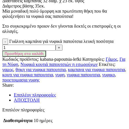
Διαστάσεις καμπάνας 32 διάμ. χ 23 εκ. ύψος
Διάμετρος βάσης 35εκ.
Μία μοναδική πολύ όμορφη και πρωτότυπη θήκη που θα
φιλοξενήσει τα νυφικά σας παπούτσια!
Στο συγκεκριμένο προιον δεν γίνονται δεκτές οι επιστροφές η οι
αλλαγές.
Γυάλινη καμπάνα γιά νυφικά παπούτσια λευκή ποσότητα
Προσθήκη στο καλάθι
Κωδικός προϊόντος:
kabana-papoutsia-lefki
Κατηγορίες:
Γάμος
,
Για
τη Νύφη
,
Νυφικά κουτιά παπουτσιών η εσωρούχων
Ετικέτες:
γαμος
,
θηκη για νυφικα παπουτσια
,
καμπανα για νυφικα παπουτσια
,
κουτι για νυφικα παπουτσια
,
νυφη
,
νυφικα παπουτσια
,
νυφικο
,
προετοιμασια νυφης
Share:
Επιπλέον πληροφορίες
ΑΠΟΣΤΟΛΗ
Επιπλέον πληροφορίες
Διαθεσιμότητα
10 ημέρες