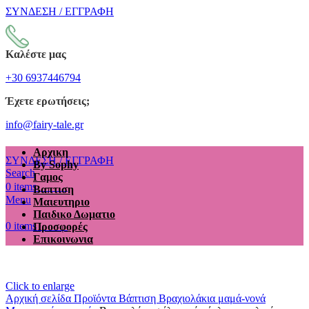
ΣΥΝΔΕΣΗ / ΕΓΓΡΑΦΗ
Καλέστε μας
+30 6937446794
Έχετε ερωτήσεις;
info@fairy-tale.gr
Αρχικη
ΣΥΝΔΕΣΗ / ΕΓΓΡΑΦΗ
By Sophy
Search
Γαμος
€
0.00
0
items
Βαπτιση
Menu
Μαιευτηριο
Παιδικο Δωματιο
€
0.00
0
items
Προσφορές
Επικοινωνια
Click to enlarge
Αρχική σελίδα
Προϊόντα
Βάπτιση
Βραχιολάκια μαμά-νονά