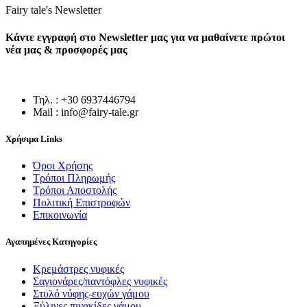
Fairy tale's Newsletter
Κάντε εγγραφή στο Newsletter μας για να μαθαίνετε πρώτοι
νέα μας & προσφορές μας
Τηλ. : +30 6937446794
Mail : info@fairy-tale.gr
Χρήσιμα Links
Όροι Χρήσης
Τρόποι Πληρωμής
Τρόποι Αποστολής
Πολιτική Επιστροφών
Επικοινωνία
Αγαπημένες Κατηγορίες
Κρεμάστρες νυφικές
Σαγιονάρες/παντόφλες νυφικές
Στυλό νύφης-ευχών γάμου
Ξύλινες πινακίδες γάμου