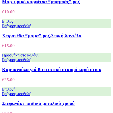
Μαρτυρικό καρφίτσα ”μπαμπάς” ροζ
€
10.00
Επιλογή
Γρήγορη προβολή
Χειροπέδα ”μαμα” ροζ-λευκή δαντέλα
€
15.00
Προσθήκη στο καλάθι
Γρήγορη προβολή
Καμπανούλα γιά βαπτιστικό σταυρό καρό στρας
€
25.00
Επιλογή
Γρήγορη προβολή
Στεφανάκι παιδικό μεταλικό χρυσό