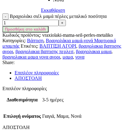
Εκκαθάριση
Βραχιολάκι σιέλ μαμά πέρλες μεταλικό ποσότητα
Προσθήκη στο καλάθι
Κωδικός προϊόντος:
vraxiolaki-mama-seil-perles-metaliko
Κατηγορίες:
Βάπτιση
,
Βραχιολάκια μαμά-νονά Μαρτυρικά
μπαμπάς
Ετικέτες:
ΒΑΠΤΙΣΗ ΑΓΟΡΙ
,
βραχιολακια βαπτισης
αγορι
,
βραχιολακια βαπτισης περλεσ
,
βραχιολακια μαμα
,
βραχιολακια μαμα νονα αγορι
,
μαμα
,
νονα
Share:
Επιπλέον πληροφορίες
ΑΠΟΣΤΟΛΗ
Επιπλέον πληροφορίες
Διαθεσιμότητα
3-5 ημέρες
Επιλογή ονόματος
Γιαγιά, Μαμα, Νονά
ΑΠΟΣΤΟΛΗ