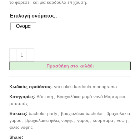
το φορέσει, και μία καρδούλα επίχρυση.
Επιλογή ονόματος
Ονομα
Προσθήκη στο καλάθι
Κωδικός προϊόντος:
vraxiolaki-kardoula-monograma
Κατηγορίες:
Βάπτιση
,
Βραχιολάκια μαμά-νονά Μαρτυρικά
μπαμπάς
Ετικέτες:
bachelor party
,
βραχιολάκια bachelor
,
βραχιολακια
γαμου
,
βραχιολάκια φιλες νυφης
,
γαμος
,
κουμπαρα
,
νυφη
,
φιλες νυφης
Share: