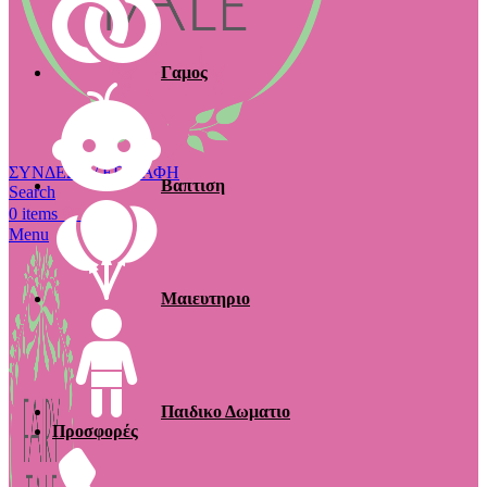
Γαμος
ΣΥΝΔΕΣΗ / ΕΓΓΡΑΦΗ
Βαπτιση
Search
€
0.00
0
items
Menu
Μαιευτηριο
Παιδικο Δωματιο
Προσφορές