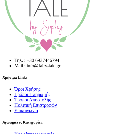
Τηλ. : +30 6937446794
Mail : info@fairy-tale.gr
Χρήσιμα Links
Όροι Χρήσης
Τρόποι Πληρωμής
Τρόποι Αποστολής
Πολιτική Επιστροφών
Επικοινωνία
Αγαπημένες Κατηγορίες