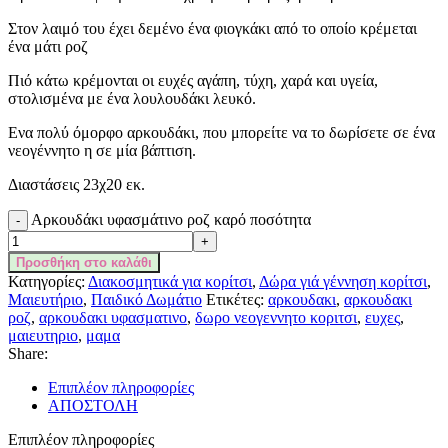
Στον λαιμό του έχει δεμένο ένα φιογκάκι από το οποίο κρέμεται
ένα μάτι ροζ
Πιό κάτω κρέμονται οι ευχές αγάπη, τύχη, χαρά και υγεία,
στολισμένα με ένα λουλουδάκι λευκό.
Ενα πολύ όμορφο αρκουδάκι, που μπορείτε να το δωρίσετε σε ένα
νεογέννητο η σε μία βάπτιση.
Διαστάσεις 23χ20 εκ.
Αρκουδάκι υφασμάτινο ροζ καρό ποσότητα
Προσθήκη στο καλάθι
Κατηγορίες:
Διακοσμητικά για κορίτσι
,
Δώρα γιά γέννηση κορίτσι
,
Μαιευτήριο
,
Παιδικό Δωμάτιο
Ετικέτες:
αρκουδακι
,
αρκουδακι
ροζ
,
αρκουδακι υφασματινο
,
δωρο νεογεννητο κοριτσι
,
ευχες
,
μαιευτηριο
,
μαμα
Share:
Επιπλέον πληροφορίες
ΑΠΟΣΤΟΛΗ
Επιπλέον πληροφορίες