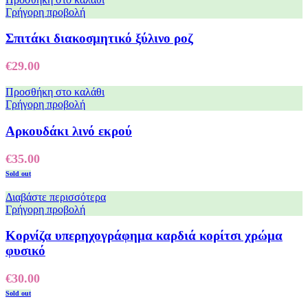
Γρήγορη προβολή
Σπιτάκι διακοσμητικό ξύλινο ροζ
€
29.00
Προσθήκη στο καλάθι
Γρήγορη προβολή
Αρκουδάκι λινό εκρού
€
35.00
Sold out
Διαβάστε περισσότερα
Γρήγορη προβολή
Κορνίζα υπερηχογράφημα καρδιά κορίτσι χρώμα
φυσικό
€
30.00
Sold out