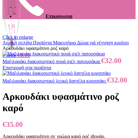
Επικοινωνια
Click to enlarge
Αρχική σελίδα
Προϊόντα
Μαιευτήριο
Δώρα γιά γέννηση κορίτσι
Αρκουδάκι υφασμάτινο ροζ καρό
€
0.00
0
items
€
32.00
Μαξιλαράκι διακοσμητικό πουά σιέλ πατουσάκια
Επιστροφή στα προϊόντα
€
32.00
Μαξιλαράκι διακοσμητικό λευκό δαντέλα κοριτσάκι
Αρκουδάκι υφασμάτινο ροζ
καρό
€
35.00
Αρκουδάκι υφασμάτινο σε χρώμα καρό ροζ ιβουάρ.