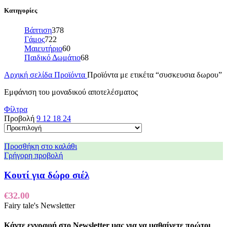
Κατηγορίες
Βάπτιση
378
Γάμος
722
Μαιευτήριο
60
Παιδικό Δωμάτιο
68
Αρχική σελίδα
Προϊόντα
Προϊόντα με ετικέτα “συσκευσια δωρου”
Εμφάνιση του μοναδικού αποτελέσματος
Φίλτρα
Προβολή
9
12
18
24
Προσθήκη στο καλάθι
Γρήγορη προβολή
Κουτί για δώρο σιέλ
€
32.00
Fairy tale's Newsletter
Κάντε εγγραφή στο Newsletter μας για να μαθαίνετε πρώτοι