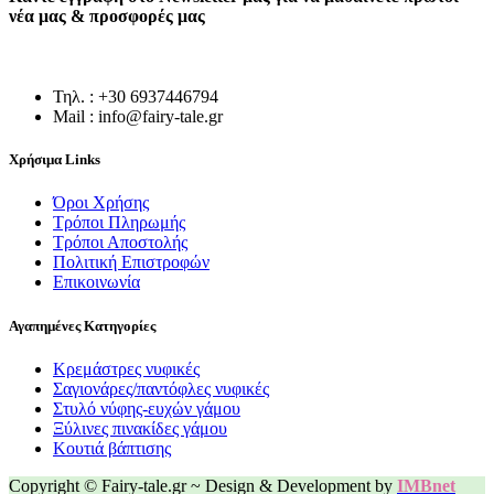
νέα μας & προσφορές μας
Τηλ. : +30 6937446794
Mail : info@fairy-tale.gr
Χρήσιμα Links
Όροι Χρήσης
Τρόποι Πληρωμής
Τρόποι Αποστολής
Πολιτική Επιστροφών
Επικοινωνία
Αγαπημένες Κατηγορίες
Κρεμάστρες νυφικές
Σαγιονάρες/παντόφλες νυφικές
Στυλό νύφης-ευχών γάμου
Ξύλινες πινακίδες γάμου
Κουτιά βάπτισης
Copyright © Fairy-tale.gr ~ Design & Development by
IMBnet