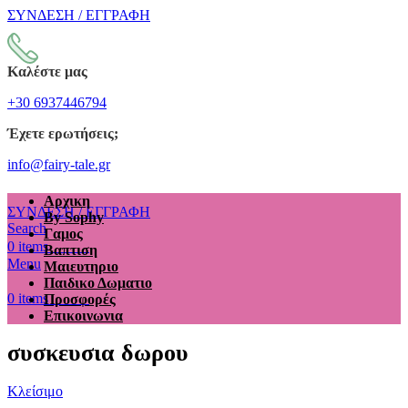
ΣΥΝΔΕΣΗ / ΕΓΓΡΑΦΗ
Καλέστε μας
+30 6937446794
Έχετε ερωτήσεις;
info@fairy-tale.gr
Αρχικη
ΣΥΝΔΕΣΗ / ΕΓΓΡΑΦΗ
By Sophy
Search
Γαμος
€
0.00
0
items
Βαπτιση
Menu
Μαιευτηριο
Παιδικο Δωματιο
€
0.00
0
items
Προσφορές
Επικοινωνια
συσκευσια δωρου
Κλείσιμο