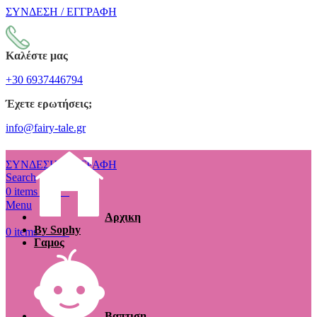
ΣΥΝΔΕΣΗ / ΕΓΓΡΑΦΗ
Καλέστε μας
+30 6937446794
Έχετε ερωτήσεις;
info@fairy-tale.gr
ΣΥΝΔΕΣΗ / ΕΓΓΡΑΦΗ
Search
€
0.00
0
items
Menu
Αρχικη
By Sophy
€
0.00
0
items
Γαμος
Βαπτιση