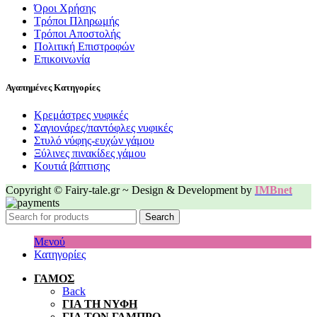
Όροι Χρήσης
Τρόποι Πληρωμής
Τρόποι Αποστολής
Πολιτική Επιστροφών
Επικοινωνία
Αγαπημένες Κατηγορίες
Κρεμάστρες νυφικές
Σαγιονάρες/παντόφλες νυφικές
Στυλό νύφης-ευχών γάμου
Ξύλινες πινακίδες γάμου
Κουτιά βάπτισης
Copyright © Fairy-tale.gr ~ Design & Development by
IMBnet
Search
Μενού
Κατηγορίες
ΓΑΜΟΣ
Back
ΓΙΑ ΤΗ ΝΥΦΗ
ΓΙΑ ΤΟΝ ΓΑΜΠΡΟ