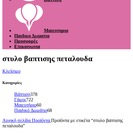
Μαιευτηριο
Παιδικο Δωματιο
Προσφορές
Επικοινωνια
στυλο βαπτισης πεταλουδα
Κλείσιμο
Κατηγορίες
Βάπτιση
378
Γάμος
722
Μαιευτήριο
60
Παιδικό Δωμάτιο
68
Αρχική σελίδα
Προϊόντα
Προϊόντα με ετικέτα “στυλο βαπτισης
πεταλουδα”