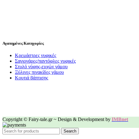
Αγαπημένες Κατηγορίες
Κρεμάστρες νυφικές
Σαγιονάρες/παντόφλες νυφικές
Στυλό νύφης-ευχών γάμου
Ξύλινες πινακίδες γάμου
Κουτιά βάπτισης
Copyright © Fairy-tale.gr ~ Design & Development by
IMBnet
Search