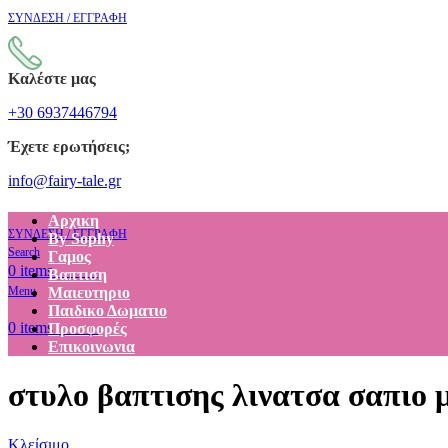
ΣΥΝΔΕΣΗ / ΕΓΓΡΑΦΗ
Καλέστε μας
+30 6937446794
Έχετε ερωτήσεις;
info@fairy-tale.gr
Αρχικη
ΣΥΝΔΕΣΗ / ΕΓΓΡΑΦΗ
By Sophy
Search
Γαμος
€
0.00
0
items
Βαπτιση
Menu
Μαιευτηριο
Παιδικο Δωματιο
€
0.00
0
items
Προσφορές
Επικοινωνια
στυλο βαπτισης λινατσα σαπιο 
Κλείσιμο