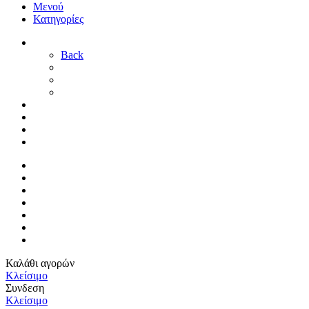
Μενού
Κατηγορίες
ΓΑΜΟΣ
Back
ΓΙΑ ΤΗ ΝΥΦΗ
ΓΙΑ ΤΟΝ ΓΑΜΠΡΟ
ΔΙΑΚΟΣΜΗΣΗ ΓΑΜΟΥ
ΒΑΠΤΙΣΗ
ΜΑΙΕΥΤΗΡΙΟ
ΠΑΙΔΙΚΟ ΔΩΜΑΤΙΟ
ΠΡΟΣΦΟΡΕΣ
ΑΡΧΙΚΗ
By Sophy
ΕΠΙΚΟΙΝΩΝΙΑ
ΤΡΟΠΟΙ ΠΛΗΡΩΜΗΣ
ΤΡΟΠΟΙ ΑΠΟΣΤΟΛΗΣ
ΠΟΛΙΤΙΚΗ ΕΠΙΣΤΡΟΦΩΝ
ΣΥΝΔΕΣΗ / ΕΓΓΡΑΦΗ
Καλάθι αγορών
Κλείσιμο
Συνδεση
Κλείσιμο