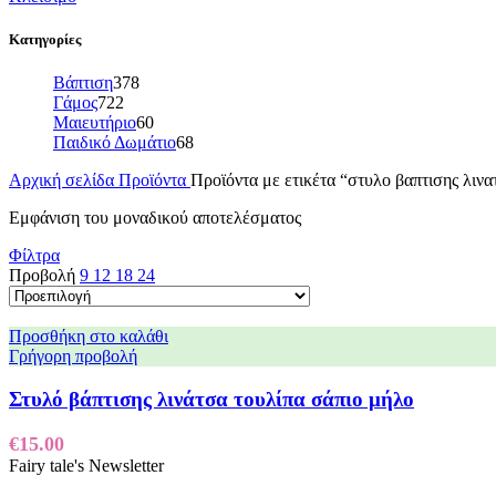
Κατηγορίες
Βάπτιση
378
Γάμος
722
Μαιευτήριο
60
Παιδικό Δωμάτιο
68
Αρχική σελίδα
Προϊόντα
Προϊόντα με ετικέτα “στυλο βαπτισης λιν
Εμφάνιση του μοναδικού αποτελέσματος
Φίλτρα
Προβολή
9
12
18
24
Προσθήκη στο καλάθι
Γρήγορη προβολή
Στυλό βάπτισης λινάτσα τουλίπα σάπιο μήλο
€
15.00
Fairy tale's Newsletter