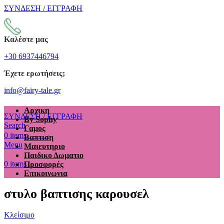
ΣΥΝΔΕΣΗ / ΕΓΓΡΑΦΗ
Καλέστε μας
+30 6937446794
Έχετε ερωτήσεις;
info@fairy-tale.gr
Αρχικη
ΣΥΝΔΕΣΗ / ΕΓΓΡΑΦΗ
By Sophy
Search
Γαμος
€
0.00
0
items
Βαπτιση
Menu
Μαιευτηριο
Παιδικο Δωματιο
€
0.00
0
items
Προσφορές
Επικοινωνια
στυλο βαπτισης καρουσελ
Κλείσιμο