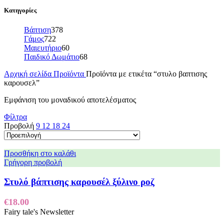
Κατηγορίες
Βάπτιση
378
Γάμος
722
Μαιευτήριο
60
Παιδικό Δωμάτιο
68
Αρχική σελίδα
Προϊόντα
Προϊόντα με ετικέτα “στυλο βαπτισης
καρουσελ”
Εμφάνιση του μοναδικού αποτελέσματος
Φίλτρα
Προβολή
9
12
18
24
Προσθήκη στο καλάθι
Γρήγορη προβολή
Στυλό βάπτισης καρουσέλ ξύλινο ροζ
€
18.00
Fairy tale's Newsletter