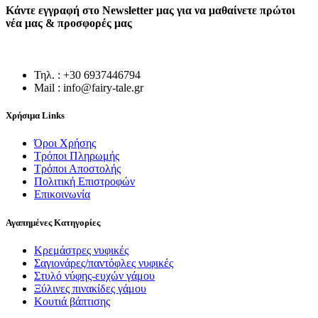
Κάντε εγγραφή στο Newsletter μας για να μαθαίνετε πρώτοι
νέα μας & προσφορές μας
Τηλ. : +30 6937446794
Mail : info@fairy-tale.gr
Χρήσιμα Links
Όροι Χρήσης
Τρόποι Πληρωμής
Τρόποι Αποστολής
Πολιτική Επιστροφών
Επικοινωνία
Αγαπημένες Κατηγορίες
Κρεμάστρες νυφικές
Σαγιονάρες/παντόφλες νυφικές
Στυλό νύφης-ευχών γάμου
Ξύλινες πινακίδες γάμου
Κουτιά βάπτισης