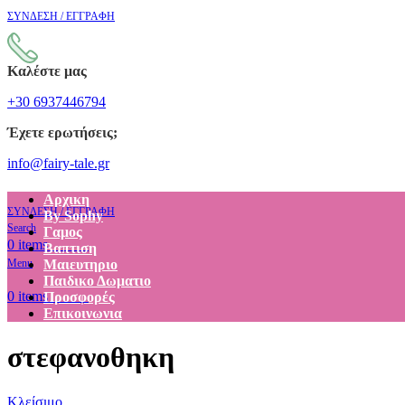
ΣΥΝΔΕΣΗ / ΕΓΓΡΑΦΗ
Καλέστε μας
+30 6937446794
Έχετε ερωτήσεις;
info@fairy-tale.gr
Αρχικη
ΣΥΝΔΕΣΗ / ΕΓΓΡΑΦΗ
By Sophy
Search
Γαμος
€
0.00
0
items
Βαπτιση
Menu
Μαιευτηριο
Παιδικο Δωματιο
€
0.00
0
items
Προσφορές
Επικοινωνια
στεφανοθηκη
Κλείσιμο