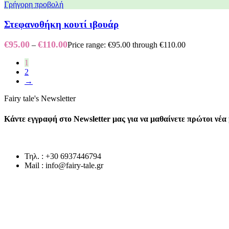
Γρήγορη προβολή
Στεφανοθήκη κουτί ιβουάρ
€
95.00
€
110.00
–
Price range: €95.00 through €110.00
1
2
→
Fairy tale's Newsletter
Κάντε εγγραφή στο Newsletter μας για να μαθαίνετε πρώτοι νέ
Τηλ. : +30 6937446794
Mail : info@fairy-tale.gr