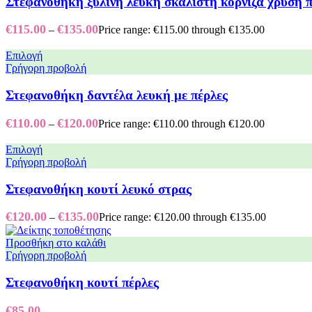
Στεφανοθήκη ξύλινη λευκή σκαλιστή κορνίζα χρυσή 
€
115.00
€
135.00
–
Price range: €115.00 through €135.00
Επιλογή
Γρήγορη προβολή
Στεφανοθήκη δαντέλα λευκή με πέρλες
€
110.00
€
120.00
–
Price range: €110.00 through €120.00
Επιλογή
Γρήγορη προβολή
Στεφανοθήκη κουτί λευκό στρας
€
120.00
€
135.00
–
Price range: €120.00 through €135.00
Προσθήκη στο καλάθι
Γρήγορη προβολή
Στεφανοθήκη κουτί πέρλες
€
85.00