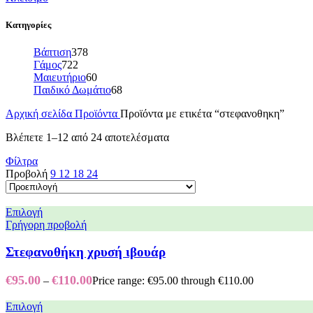
Κατηγορίες
Βάπτιση
378
Γάμος
722
Μαιευτήριο
60
Παιδικό Δωμάτιο
68
Αρχική σελίδα
Προϊόντα
Προϊόντα με ετικέτα “στεφανοθηκη”
Βλέπετε 1–12 από 24 αποτελέσματα
Φίλτρα
Προβολή
9
12
18
24
Επιλογή
Γρήγορη προβολή
Στεφανοθήκη χρυσή ιβουάρ
€
95.00
€
110.00
–
Price range: €95.00 through €110.00
Επιλογή