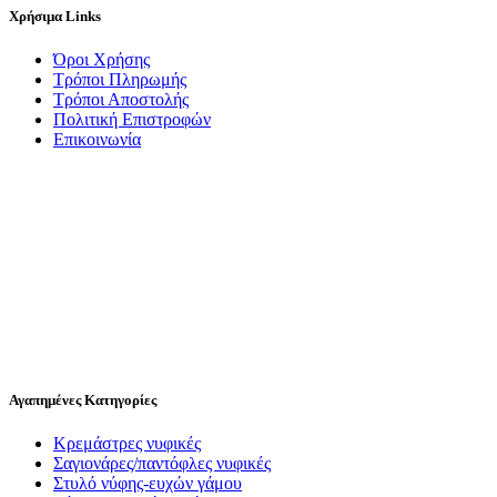
Χρήσιμα Links
Όροι Χρήσης
Τρόποι Πληρωμής
Τρόποι Αποστολής
Πολιτική Επιστροφών
Επικοινωνία
Αγαπημένες Κατηγορίες
Κρεμάστρες νυφικές
Σαγιονάρες/παντόφλες νυφικές
Στυλό νύφης-ευχών γάμου