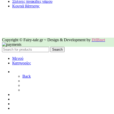
Ξύλινες πινακίδες γάμου
Κουτιά βάπτισης
Copyright © Fairy-tale.gr ~ Design & Development by
IMBnet
Search
Μενού
Κατηγορίες
ΓΑΜΟΣ
Back
ΓΙΑ ΤΗ ΝΥΦΗ
ΓΙΑ ΤΟΝ ΓΑΜΠΡΟ
ΔΙΑΚΟΣΜΗΣΗ ΓΑΜΟΥ
ΒΑΠΤΙΣΗ
ΜΑΙΕΥΤΗΡΙΟ
ΠΑΙΔΙΚΟ ΔΩΜΑΤΙΟ
ΠΡΟΣΦΟΡΕΣ