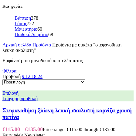
Κατηγορίες
Βάπτιση
378
Γάμος
722
Μαιευτήριο
60
Παιδικό Δωμάτιο
68
Αρχική σελίδα
Προϊόντα
Προϊόντα με ετικέτα “στεφανοθηκη
λευκη σκαλιστη”
Εμφάνιση του μοναδικού αποτελέσματος
Φίλτρα
Προβολή
9
12
18
24
Επιλογή
Γρήγορη προβολή
Στεφανοθήκη ξύλινη λευκή σκαλιστή κορνίζα χρυσή
πατίνα
€
115.00
€
135.00
–
Price range: €115.00 through €135.00
Fairy tale's Newsletter