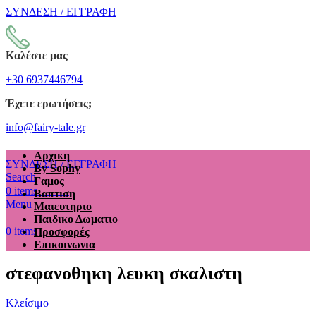
ΣΥΝΔΕΣΗ / ΕΓΓΡΑΦΗ
Καλέστε μας
+30 6937446794
Έχετε ερωτήσεις;
info@fairy-tale.gr
Αρχικη
ΣΥΝΔΕΣΗ / ΕΓΓΡΑΦΗ
By Sophy
Search
Γαμος
€
0.00
0
items
Βαπτιση
Menu
Μαιευτηριο
Παιδικο Δωματιο
€
0.00
0
items
Προσφορές
Επικοινωνια
στεφανοθηκη λευκη σκαλιστη
Κλείσιμο