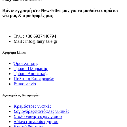
Κάντε εγγραφή στο Newsletter μας για να μαθαίνετε πρώτοι
νέα μας & προσφορές μας
Τηλ. : +30 6937446794
Mail : info@fairy-tale.gr
Χρήσιμα Links
Όροι Χρήσης
Τρόποι Πληρωμής
Τρόποι Αποστολής
Πολιτική Επιστροφών
Επικοινωνία
Αγαπημένες Κατηγορίες
Κρεμάστρες νυφικές
Σαγιονάρες/παντόφλες νυφικές
Στυλό νύφης-ευχών γάμου
Ξύλινες πινακίδες γάμου
Κουτιά βάπτισης