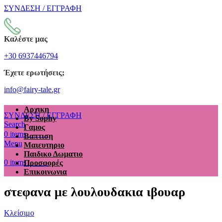
ΣΥΝΔΕΣΗ / ΕΓΓΡΑΦΗ
Καλέστε μας
+30 6937446794
Έχετε ερωτήσεις;
info@fairy-tale.gr
Αρχικη
ΣΥΝΔΕΣΗ / ΕΓΓΡΑΦΗ
By Sophy
Search
Γαμος
€
0.00
0
items
Βαπτιση
Menu
Μαιευτηριο
Παιδικο Δωματιο
€
0.00
0
items
Προσφορές
Επικοινωνια
στεφανα με λουλουδακια ιβουαρ
Κλείσιμο