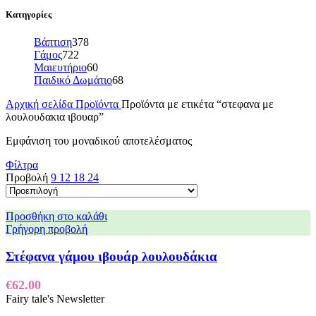
Κατηγορίες
Βάπτιση
378
Γάμος
722
Μαιευτήριο
60
Παιδικό Δωμάτιο
68
Αρχική σελίδα
Προϊόντα
Προϊόντα με ετικέτα “στεφανα με
λουλουδακια ιβουαρ”
Εμφάνιση του μοναδικού αποτελέσματος
Φίλτρα
Προβολή
9
12
18
24
Προσθήκη στο καλάθι
Γρήγορη προβολή
Στέφανα γάμου ιβουάρ λουλουδάκια
€
62.00
Fairy tale's Newsletter