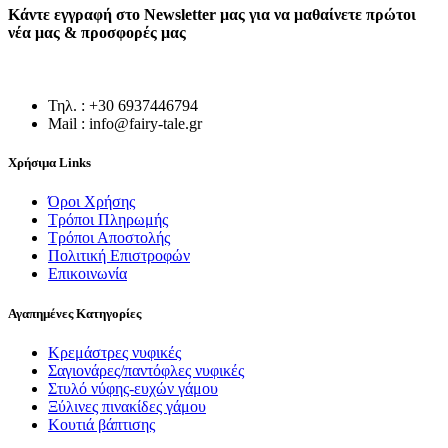
Κάντε εγγραφή στο Newsletter μας για να μαθαίνετε πρώτοι
νέα μας & προσφορές μας
Τηλ. : +30 6937446794
Mail : info@fairy-tale.gr
Χρήσιμα Links
Όροι Χρήσης
Τρόποι Πληρωμής
Τρόποι Αποστολής
Πολιτική Επιστροφών
Επικοινωνία
Αγαπημένες Κατηγορίες
Κρεμάστρες νυφικές
Σαγιονάρες/παντόφλες νυφικές
Στυλό νύφης-ευχών γάμου
Ξύλινες πινακίδες γάμου
Κουτιά βάπτισης