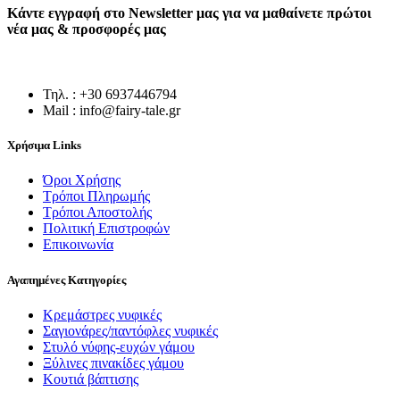
Κάντε εγγραφή στο Newsletter μας για να μαθαίνετε πρώτοι
νέα μας & προσφορές μας
Τηλ. : +30 6937446794
Mail : info@fairy-tale.gr
Χρήσιμα Links
Όροι Χρήσης
Τρόποι Πληρωμής
Τρόποι Αποστολής
Πολιτική Επιστροφών
Επικοινωνία
Αγαπημένες Κατηγορίες
Κρεμάστρες νυφικές
Σαγιονάρες/παντόφλες νυφικές
Στυλό νύφης-ευχών γάμου
Ξύλινες πινακίδες γάμου
Κουτιά βάπτισης