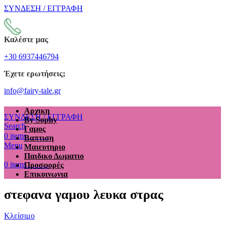
ΣΥΝΔΕΣΗ / ΕΓΓΡΑΦΗ
Καλέστε μας
+30 6937446794
Έχετε ερωτήσεις;
info@fairy-tale.gr
Αρχικη
ΣΥΝΔΕΣΗ / ΕΓΓΡΑΦΗ
By Sophy
Search
Γαμος
€
0.00
0
items
Βαπτιση
Menu
Μαιευτηριο
Παιδικο Δωματιο
€
0.00
0
items
Προσφορές
Επικοινωνια
στεφανα γαμου λευκα στρας
Κλείσιμο