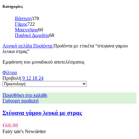
Κατηγορίες
Βάπτιση
378
Γάμος
722
Μαιευτήριο
60
Παιδικό Δωμάτιο
68
Αρχική σελίδα
Προϊόντα
Προϊόντα με ετικέτα “στεφανα γαμου
λευκα στρας”
Εμφάνιση του μοναδικού αποτελέσματος
Φίλτρα
Προβολή
9
12
18
24
Προσθήκη στο καλάθι
Γρήγορη προβολή
Στέφανα γάμου λευκά με στρας
€
68.00
Fairy tale's Newsletter