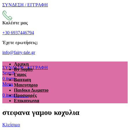
ΣΥΝΔΕΣΗ / ΕΓΓΡΑΦΗ
Καλέστε μας
+30 6937446794
Έχετε ερωτήσεις;
info@fairy-tale.gr
Αρχικη
ΣΥΝΔΕΣΗ / ΕΓΓΡΑΦΗ
By Sophy
Search
Γαμος
€
0.00
0
items
Βαπτιση
Menu
Μαιευτηριο
Παιδικο Δωματιο
€
0.00
0
items
Προσφορές
Επικοινωνια
στεφανα γαμου κοχυλια
Κλείσιμο