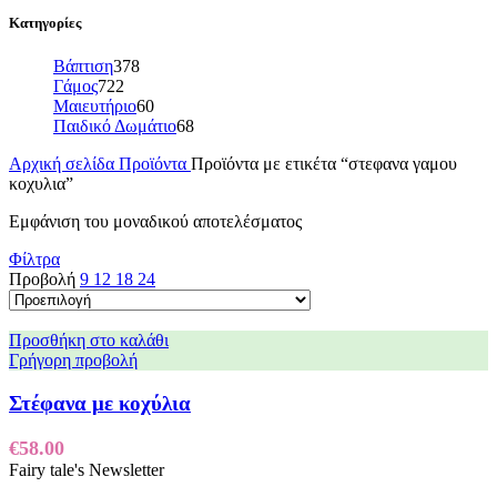
Κατηγορίες
Βάπτιση
378
Γάμος
722
Μαιευτήριο
60
Παιδικό Δωμάτιο
68
Αρχική σελίδα
Προϊόντα
Προϊόντα με ετικέτα “στεφανα γαμου
κοχυλια”
Εμφάνιση του μοναδικού αποτελέσματος
Φίλτρα
Προβολή
9
12
18
24
Προσθήκη στο καλάθι
Γρήγορη προβολή
Στέφανα με κοχύλια
€
58.00
Fairy tale's Newsletter