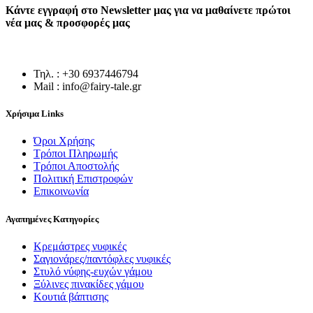
Κάντε εγγραφή στο Newsletter μας για να μαθαίνετε πρώτοι
νέα μας & προσφορές μας
Τηλ. : +30 6937446794
Mail : info@fairy-tale.gr
Χρήσιμα Links
Όροι Χρήσης
Τρόποι Πληρωμής
Τρόποι Αποστολής
Πολιτική Επιστροφών
Επικοινωνία
Αγαπημένες Κατηγορίες
Κρεμάστρες νυφικές
Σαγιονάρες/παντόφλες νυφικές
Στυλό νύφης-ευχών γάμου
Ξύλινες πινακίδες γάμου
Κουτιά βάπτισης