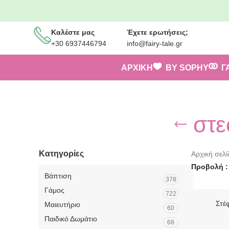
Καλέστε μας
Έχετε ερωτήσεις;
+30 6937446794
info@fairy-tale.gr
ΑΡΧΙΚΗ
BY SOPHY
Γ
στε
Κατηγορίες
Αρχική σελ
Προβολή
Βάπτιση
378
Γάμος
722
Στέ
Μαιευτήριο
60
Παιδικό Δωμάτιο
68