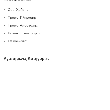
Όροι Χρήσης
Τρόποι Πληρωμής
Τρόποι Αποστολής
Πολιτική Επιστροφών
Επικοινωνία
Αγαπημένες Κατηγορίες
Κρεμάστρες νυφικές
Σαγιονάρες/παντόφλες νυφικές
Στυλό νύφης-ευχών γάμου
Ξύλινες πινακίδες γάμου
Κουτιά βάπτισης