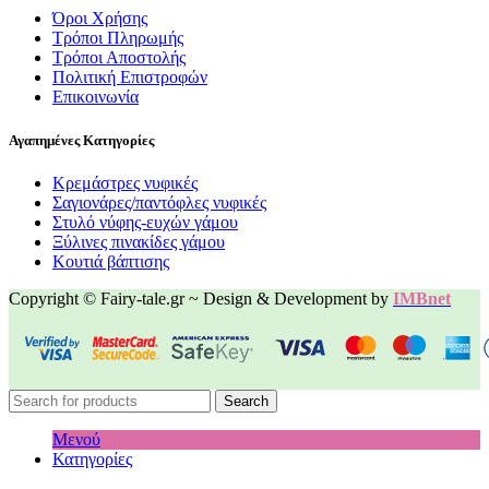
Όροι Χρήσης
Τρόποι Πληρωμής
Τρόποι Αποστολής
Πολιτική Επιστροφών
Επικοινωνία
Αγαπημένες Κατηγορίες
Κρεμάστρες νυφικές
Σαγιονάρες/παντόφλες νυφικές
Στυλό νύφης-ευχών γάμου
Ξύλινες πινακίδες γάμου
Κουτιά βάπτισης
Copyright © Fairy-tale.gr ~ Design & Development by
IMBnet
Search
Μενού
Κατηγορίες