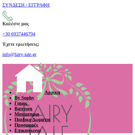
ΣΥΝΔΕΣΗ / ΕΓΓΡΑΦΗ
Καλέστε μας
+30 6937446794
Έχετε ερωτήσεις;
info@fairy-tale.gr
Αρχικη
By Sophy
Γαμος
Βαπτιση
Μαιευτηριο
Παιδικο Δωματιο
Προσφορές
Επικοινωνια