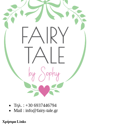
Τηλ. : +30 6937446794
Mail : info@fairy-tale.gr
Χρήσιμα Links