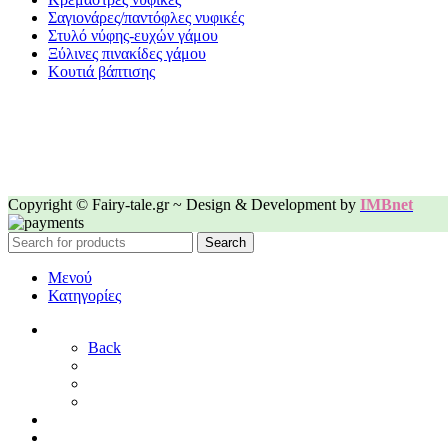
Σαγιονάρες/παντόφλες νυφικές
Στυλό νύφης-ευχών γάμου
Ξύλινες πινακίδες γάμου
Κουτιά βάπτισης
Copyright © Fairy-tale.gr ~ Design & Development by
IMBnet
Search
Μενού
Κατηγορίες
ΓΑΜΟΣ
Back
ΓΙΑ ΤΗ ΝΥΦΗ
ΓΙΑ ΤΟΝ ΓΑΜΠΡΟ
ΔΙΑΚΟΣΜΗΣΗ ΓΑΜΟΥ
ΒΑΠΤΙΣΗ
ΜΑΙΕΥΤΗΡΙΟ