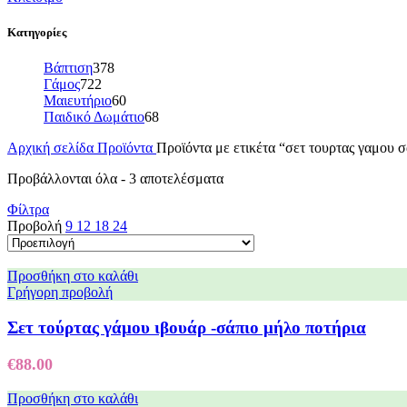
Κατηγορίες
Βάπτιση
378
Γάμος
722
Μαιευτήριο
60
Παιδικό Δωμάτιο
68
Αρχική σελίδα
Προϊόντα
Προϊόντα με ετικέτα “σετ τουρτας γαμου 
Προβάλλονται όλα - 3 αποτελέσματα
Φίλτρα
Προβολή
9
12
18
24
Προσθήκη στο καλάθι
Γρήγορη προβολή
Σετ τούρτας γάμου ιβουάρ -σάπιο μήλο ποτήρια
€
88.00
Προσθήκη στο καλάθι