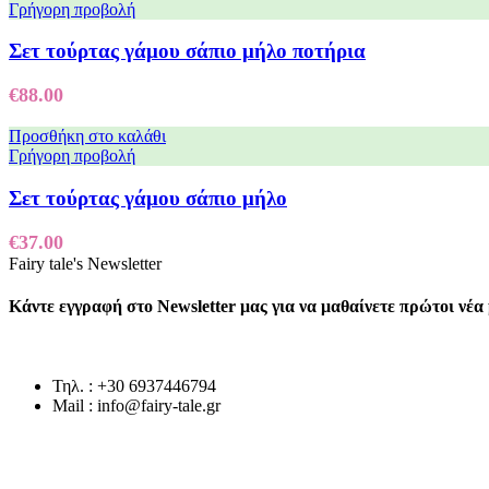
Γρήγορη προβολή
Σετ τούρτας γάμου σάπιο μήλο ποτήρια
€
88.00
Προσθήκη στο καλάθι
Γρήγορη προβολή
Σετ τούρτας γάμου σάπιο μήλο
€
37.00
Fairy tale's Newsletter
Κάντε εγγραφή στο Newsletter μας για να μαθαίνετε πρώτοι νέ
Τηλ. : +30 6937446794
Mail : info@fairy-tale.gr