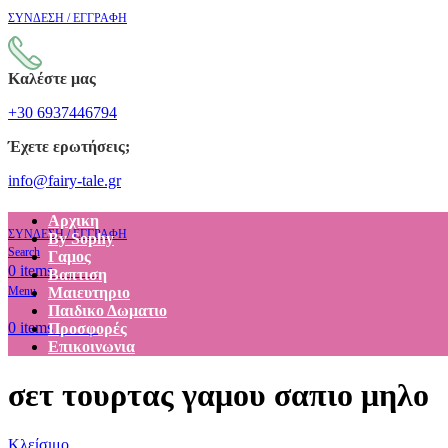
ΣΥΝΔΕΣΗ / ΕΓΓΡΑΦΗ
Καλέστε μας
+30 6937446794
Έχετε ερωτήσεις;
info@fairy-tale.gr
Αρχικη
ΣΥΝΔΕΣΗ / ΕΓΓΡΑΦΗ
By Sophy
Search
Γαμος
€
0.00
0
items
Βαπτιση
Menu
Μαιευτηριο
Παιδικο Δωματιο
€
0.00
0
items
Προσφορές
Επικοινωνια
σετ τουρτας γαμου σαπιο μηλο
Κλείσιμο