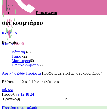
Επικοινωνια
σετ κουμπάρου
Κλείσιμο
Κατηγορίες
€
0.00
0
items
Βάπτιση
378
Γάμος
722
Μαιευτήριο
60
Παιδικό Δωμάτιο
68
Αρχική σελίδα
Προϊόντα
Προϊόντα με ετικέτα “σετ κουμπάρου”
Βλέπετε 1–12 από 19 αποτελέσματα
Φίλτρα
Προβολή
9
12
18
24
Προσθήκη στο καλάθι