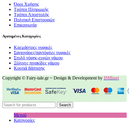
Όροι Χρήσης
Τρόποι Πληρωμής
Τρόποι Αποστολής
Πολιτική Επιστροφών
Επικοινωνία
Αγαπημένες Κατηγορίες
Κρεμάστρες νυφικές
Σαγιονάρες/παντόφλες νυφικές
Στυλό νύφης-ευχών γάμου
Ξύλινες πινακίδες γάμου
Κουτιά βάπτισης
Copyright © Fairy-tale.gr ~ Design & Development by
IMBnet
Search
Μενού
Κατηγορίες