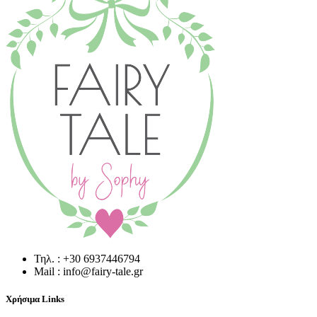
Τηλ. : +30 6937446794
Mail : info@fairy-tale.gr
Χρήσιμα Links