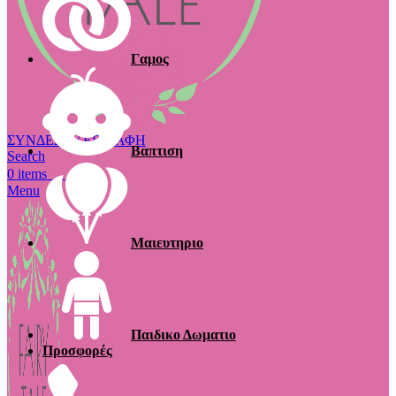
Γαμος
ΣΥΝΔΕΣΗ / ΕΓΓΡΑΦΗ
Βαπτιση
Search
€
0.00
0
items
Menu
Μαιευτηριο
Παιδικο Δωματιο
Προσφορές