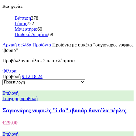
Κατηγορίες
Βάπτιση
378
Γάμος
722
Μαιευτήριο
60
Παιδικό Δωμάτιο
68
Αρχική σελίδα
Προϊόντα
Προϊόντα με ετικέτα “σαγιοναρες νυφικες
ιβουαρ”
Προβάλλονται όλα - 2 αποτελέσματα
Φίλτρα
Προβολή
9
12
18
24
Επιλογή
Γρήγορη προβολή
Σαγιονάρες νυφικές ”i do” ιβουάρ δαντέλα πέρλες
€
29.00
Επιλογή