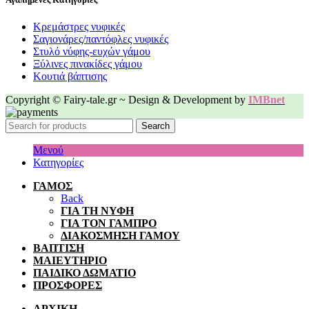
Κρεμάστρες νυφικές
Σαγιονάρες/παντόφλες νυφικές
Στυλό νύφης-ευχών γάμου
Ξύλινες πινακίδες γάμου
Κουτιά βάπτισης
Copyright © Fairy-tale.gr ~ Design & Development by
IMBnet
Search
Μενού
Κατηγορίες
ΓΑΜΟΣ
Back
ΓΙΑ ΤΗ ΝΥΦΗ
ΓΙΑ ΤΟΝ ΓΑΜΠΡΟ
ΔΙΑΚΟΣΜΗΣΗ ΓΑΜΟΥ
ΒΑΠΤΙΣΗ
ΜΑΙΕΥΤΗΡΙΟ
ΠΑΙΔΙΚΟ ΔΩΜΑΤΙΟ
ΠΡΟΣΦΟΡΕΣ
ΑΡΧΙΚΗ