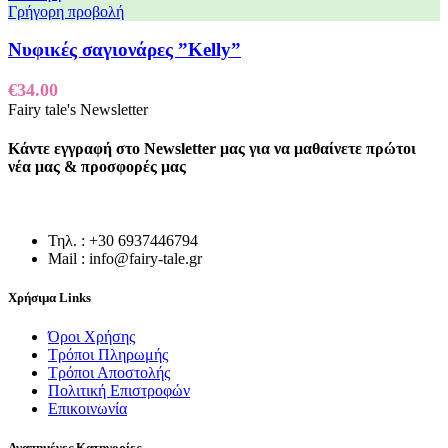
Γρήγορη προβολή
Νυφικές σαγιονάρες ”Κelly”
€
34.00
Fairy tale's Newsletter
Κάντε εγγραφή στο Newsletter μας για να μαθαίνετε πρώτοι
νέα μας & προσφορές μας
Τηλ. : +30 6937446794
Mail : info@fairy-tale.gr
Χρήσιμα Links
Όροι Χρήσης
Τρόποι Πληρωμής
Τρόποι Αποστολής
Πολιτική Επιστροφών
Επικοινωνία
Αγαπημένες Κατηγορίες