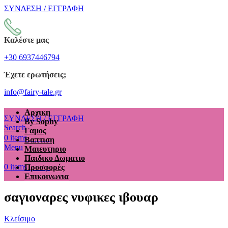
ΣΥΝΔΕΣΗ / ΕΓΓΡΑΦΗ
Καλέστε μας
+30 6937446794
Έχετε ερωτήσεις;
info@fairy-tale.gr
Αρχικη
ΣΥΝΔΕΣΗ / ΕΓΓΡΑΦΗ
By Sophy
Search
Γαμος
€
0.00
0
items
Βαπτιση
Menu
Μαιευτηριο
Παιδικο Δωματιο
€
0.00
0
items
Προσφορές
Επικοινωνια
σαγιοναρες νυφικες ιβουαρ
Κλείσιμο