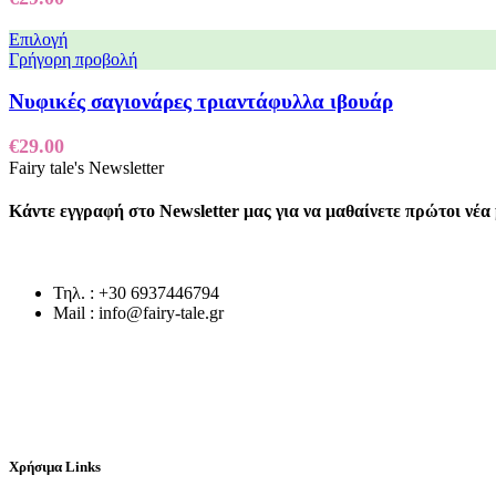
Επιλογή
Γρήγορη προβολή
Νυφικές σαγιονάρες τριαντάφυλλα ιβουάρ
€
29.00
Fairy tale's Newsletter
Κάντε εγγραφή στο Newsletter μας για να μαθαίνετε πρώτοι νέ
Τηλ. : +30 6937446794
Mail : info@fairy-tale.gr
Χρήσιμα Links