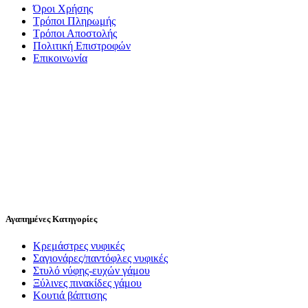
Όροι Χρήσης
Τρόποι Πληρωμής
Τρόποι Αποστολής
Πολιτική Επιστροφών
Επικοινωνία
Αγαπημένες Κατηγορίες
Κρεμάστρες νυφικές
Σαγιονάρες/παντόφλες νυφικές
Στυλό νύφης-ευχών γάμου
Ξύλινες πινακίδες γάμου
Κουτιά βάπτισης