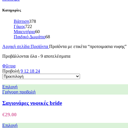
Κατηγορίες
Βάπτιση
378
Γάμος
722
Μαιευτήριο
60
Παιδικό Δωμάτιο
68
Αρχική σελίδα
Προϊόντα
Προϊόντα με ετικέτα “προτοιμασια νυφης”
Προβάλλονται όλα - 9 αποτελέσματα
Φίλτρα
Προβολή
9
12
18
24
Επιλογή
Γρήγορη προβολή
Σαγιονάρες νυφικές bride
€
29.00
Επιλογή