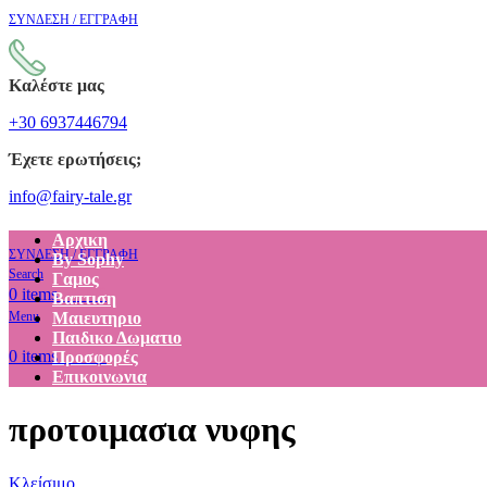
ΣΥΝΔΕΣΗ / ΕΓΓΡΑΦΗ
Καλέστε μας
+30 6937446794
Έχετε ερωτήσεις;
info@fairy-tale.gr
Αρχικη
ΣΥΝΔΕΣΗ / ΕΓΓΡΑΦΗ
By Sophy
Search
Γαμος
€
0.00
0
items
Βαπτιση
Menu
Μαιευτηριο
Παιδικο Δωματιο
€
0.00
0
items
Προσφορές
Επικοινωνια
προτοιμασια νυφης
Κλείσιμο