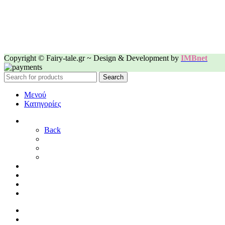
Copyright © Fairy-tale.gr ~ Design & Development by
IMBnet
Search
Μενού
Κατηγορίες
ΓΑΜΟΣ
Back
ΓΙΑ ΤΗ ΝΥΦΗ
ΓΙΑ ΤΟΝ ΓΑΜΠΡΟ
ΔΙΑΚΟΣΜΗΣΗ ΓΑΜΟΥ
ΒΑΠΤΙΣΗ
ΜΑΙΕΥΤΗΡΙΟ
ΠΑΙΔΙΚΟ ΔΩΜΑΤΙΟ
ΠΡΟΣΦΟΡΕΣ
ΑΡΧΙΚΗ
By Sophy