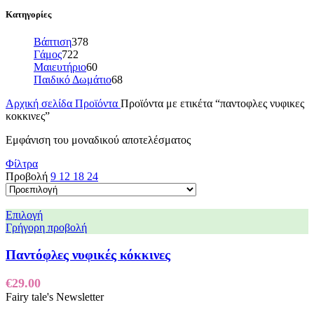
Κατηγορίες
Βάπτιση
378
Γάμος
722
Μαιευτήριο
60
Παιδικό Δωμάτιο
68
Αρχική σελίδα
Προϊόντα
Προϊόντα με ετικέτα “παντοφλες νυφικες
κοκκινες”
Εμφάνιση του μοναδικού αποτελέσματος
Φίλτρα
Προβολή
9
12
18
24
Επιλογή
Γρήγορη προβολή
Παντόφλες νυφικές κόκκινες
€
29.00
Fairy tale's Newsletter