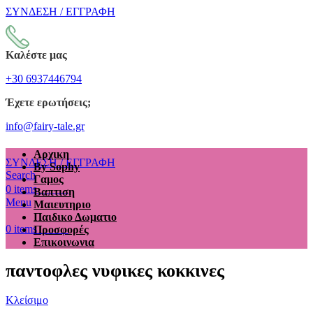
ΣΥΝΔΕΣΗ / ΕΓΓΡΑΦΗ
Καλέστε μας
+30 6937446794
Έχετε ερωτήσεις;
info@fairy-tale.gr
Αρχικη
ΣΥΝΔΕΣΗ / ΕΓΓΡΑΦΗ
By Sophy
Search
Γαμος
€
0.00
0
items
Βαπτιση
Menu
Μαιευτηριο
Παιδικο Δωματιο
€
0.00
0
items
Προσφορές
Επικοινωνια
παντοφλες νυφικες κοκκινες
Κλείσιμο