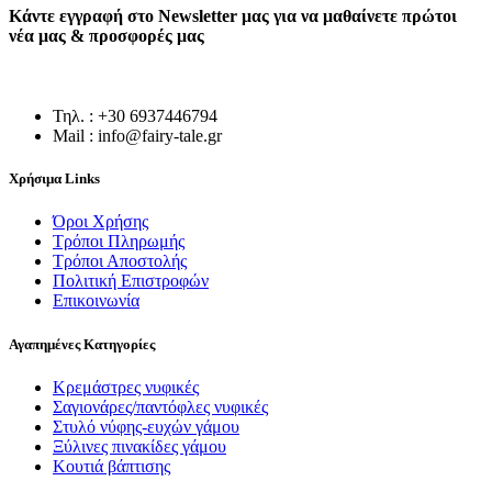
Κάντε εγγραφή στο Newsletter μας για να μαθαίνετε πρώτοι
νέα μας & προσφορές μας
Τηλ. : +30 6937446794
Mail : info@fairy-tale.gr
Χρήσιμα Links
Όροι Χρήσης
Τρόποι Πληρωμής
Τρόποι Αποστολής
Πολιτική Επιστροφών
Επικοινωνία
Αγαπημένες Κατηγορίες
Κρεμάστρες νυφικές
Σαγιονάρες/παντόφλες νυφικές
Στυλό νύφης-ευχών γάμου
Ξύλινες πινακίδες γάμου
Κουτιά βάπτισης