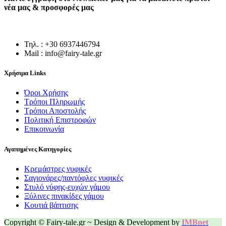
νέα μας & προσφορές μας
Τηλ. : +30 6937446794
Mail : info@fairy-tale.gr
Χρήσιμα Links
Όροι Χρήσης
Τρόποι Πληρωμής
Τρόποι Αποστολής
Πολιτική Επιστροφών
Επικοινωνία
Αγαπημένες Κατηγορίες
Κρεμάστρες νυφικές
Σαγιονάρες/παντόφλες νυφικές
Στυλό νύφης-ευχών γάμου
Ξύλινες πινακίδες γάμου
Κουτιά βάπτισης
Copyright © Fairy-tale.gr ~ Design & Development by
IMBnet