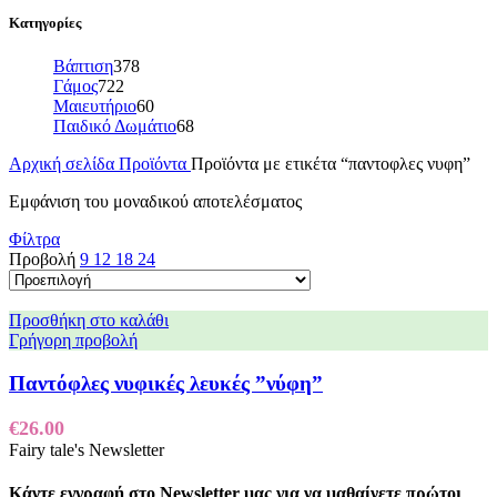
Κατηγορίες
Βάπτιση
378
Γάμος
722
Μαιευτήριο
60
Παιδικό Δωμάτιο
68
Αρχική σελίδα
Προϊόντα
Προϊόντα με ετικέτα “παντοφλες νυφη”
Εμφάνιση του μοναδικού αποτελέσματος
Φίλτρα
Προβολή
9
12
18
24
Προσθήκη στο καλάθι
Γρήγορη προβολή
Παντόφλες νυφικές λευκές ”νύφη”
€
26.00
Fairy tale's Newsletter
Κάντε εγγραφή στο Newsletter μας για να μαθαίνετε πρώτοι