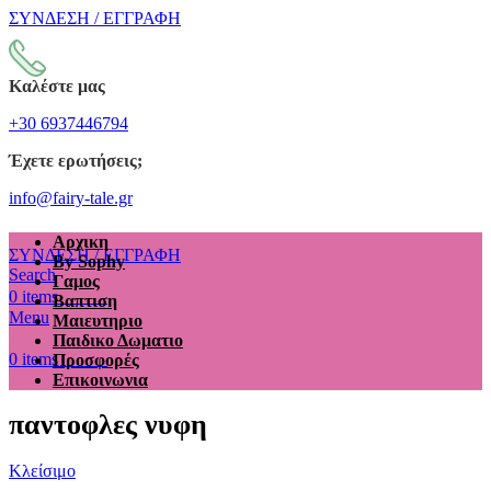
ΣΥΝΔΕΣΗ / ΕΓΓΡΑΦΗ
Καλέστε μας
+30 6937446794
Έχετε ερωτήσεις;
info@fairy-tale.gr
Αρχικη
ΣΥΝΔΕΣΗ / ΕΓΓΡΑΦΗ
By Sophy
Search
Γαμος
€
0.00
0
items
Βαπτιση
Menu
Μαιευτηριο
Παιδικο Δωματιο
€
0.00
0
items
Προσφορές
Επικοινωνια
παντοφλες νυφη
Κλείσιμο