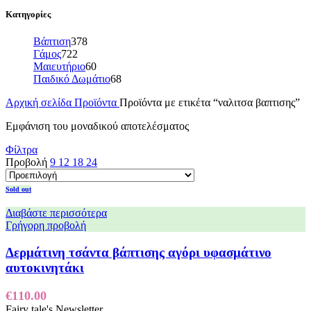
Κατηγορίες
Βάπτιση
378
Γάμος
722
Μαιευτήριο
60
Παιδικό Δωμάτιο
68
Αρχική σελίδα
Προϊόντα
Προϊόντα με ετικέτα “ναλιτσα βαπτισης”
Εμφάνιση του μοναδικού αποτελέσματος
Φίλτρα
Προβολή
9
12
18
24
Sold out
Διαβάστε περισσότερα
Γρήγορη προβολή
Δερμάτινη τσάντα βάπτισης αγόρι υφασμάτινο
αυτοκινητάκι
€
110.00
Fairy tale's Newsletter