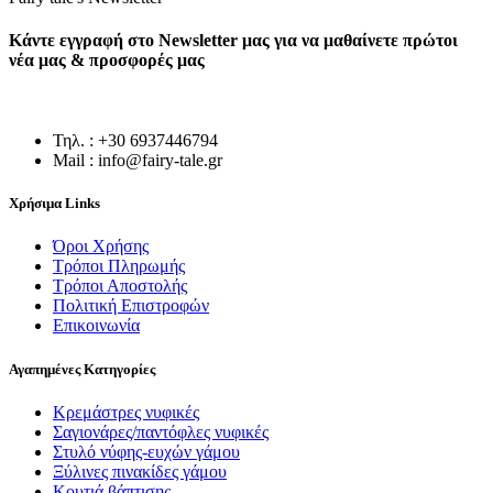
Κάντε εγγραφή στο Newsletter μας για να μαθαίνετε πρώτοι
νέα μας & προσφορές μας
Τηλ. : +30 6937446794
Mail : info@fairy-tale.gr
Χρήσιμα Links
Όροι Χρήσης
Τρόποι Πληρωμής
Τρόποι Αποστολής
Πολιτική Επιστροφών
Επικοινωνία
Αγαπημένες Κατηγορίες
Κρεμάστρες νυφικές
Σαγιονάρες/παντόφλες νυφικές
Στυλό νύφης-ευχών γάμου
Ξύλινες πινακίδες γάμου
Κουτιά βάπτισης