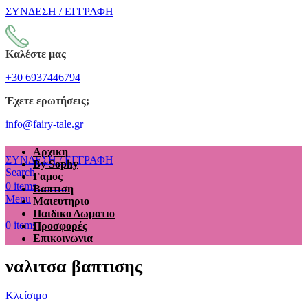
ΣΥΝΔΕΣΗ / ΕΓΓΡΑΦΗ
Καλέστε μας
+30 6937446794
Έχετε ερωτήσεις;
info@fairy-tale.gr
Αρχικη
ΣΥΝΔΕΣΗ / ΕΓΓΡΑΦΗ
By Sophy
Search
Γαμος
€
0.00
0
items
Βαπτιση
Menu
Μαιευτηριο
Παιδικο Δωματιο
€
0.00
0
items
Προσφορές
Επικοινωνια
ναλιτσα βαπτισης
Κλείσιμο