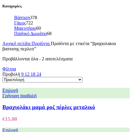
Κατηγορίες
Βάπτιση
378
Γάμος
722
Μαιευτήριο
60
Παιδικό Δωμάτιο
68
Αρχική σελίδα
Προϊόντα
Προϊόντα με ετικέτα “βραχιολακια
βαπτισης περλεσ”
Προβάλλονται όλα - 2 αποτελέσματα
Φίλτρα
Προβολή
9
12
18
24
Επιλογή
Γρήγορη προβολή
Βραχιολάκι μαμά ροζ πέρλες μεταλικό
€
15.00
Επιλογή