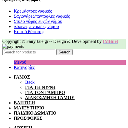
Κρεμάστρες νυφικές
Σαγιονάρες/παντόφλες νυφικές
Στυλό νύφης-ευχών γάμου
Ξύλινες πινακίδες γάμου
Κουτιά βάπτισης
Copyright © Fairy-tale.gr ~ Design & Development by
IMBnet
Search
Μενού
Κατηγορίες
ΓΑΜΟΣ
Back
ΓΙΑ ΤΗ ΝΥΦΗ
ΓΙΑ ΤΟΝ ΓΑΜΠΡΟ
ΔΙΑΚΟΣΜΗΣΗ ΓΑΜΟΥ
ΒΑΠΤΙΣΗ
ΜΑΙΕΥΤΗΡΙΟ
ΠΑΙΔΙΚΟ ΔΩΜΑΤΙΟ
ΠΡΟΣΦΟΡΕΣ
ΑΡΧΙΚΗ