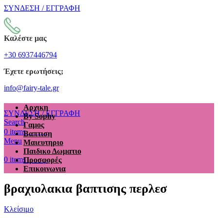
ΣΥΝΔΕΣΗ / ΕΓΓΡΑΦΗ
Καλέστε μας
+30 6937446794
Έχετε ερωτήσεις;
info@fairy-tale.gr
Αρχικη
ΣΥΝΔΕΣΗ / ΕΓΓΡΑΦΗ
By Sophy
Search
Γαμος
€
0.00
0
items
Βαπτιση
Menu
Μαιευτηριο
Παιδικο Δωματιο
€
0.00
0
items
Προσφορές
Επικοινωνια
βραχιολακια βαπτισης περλεσ
Κλείσιμο