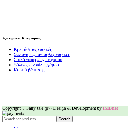
Αγαπημένες Κατηγορίες
Κρεμάστρες νυφικές
Σαγιονάρες/παντόφλες νυφικές
Στυλό νύφης-ευχών γάμου
Ξύλινες πινακίδες γάμου
Κουτιά βάπτισης
Copyright © Fairy-tale.gr ~ Design & Development by
IMBnet
Search