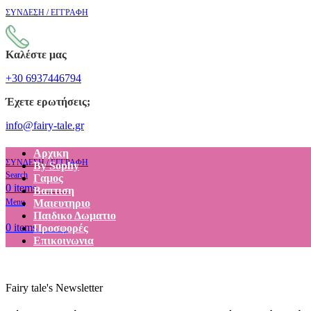
ΣΥΝΔΕΣΗ / ΕΓΓΡΑΦΗ
Καλέστε μας
+30 6937446794
Έχετε ερωτήσεις;
info@fairy-tale.gr
Αρχικη
ΣΥΝΔΕΣΗ / ΕΓΓΡΑΦΗ
By Sophy
Search
Γαμος
€
0.00
0
items
Βαπτιση
Menu
Μαιευτηριο
Παιδικο Δωματιο
€
0.00
0
items
Προσφορές
Επικοινωνια
Fairy tale's Newsletter