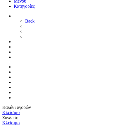
Μενού
Κατηγορίες
ΓΑΜΟΣ
Back
ΓΙΑ ΤΗ ΝΥΦΗ
ΓΙΑ ΤΟΝ ΓΑΜΠΡΟ
ΔΙΑΚΟΣΜΗΣΗ ΓΑΜΟΥ
ΒΑΠΤΙΣΗ
ΜΑΙΕΥΤΗΡΙΟ
ΠΑΙΔΙΚΟ ΔΩΜΑΤΙΟ
ΠΡΟΣΦΟΡΕΣ
ΑΡΧΙΚΗ
By Sophy
ΕΠΙΚΟΙΝΩΝΙΑ
ΤΡΟΠΟΙ ΠΛΗΡΩΜΗΣ
ΤΡΟΠΟΙ ΑΠΟΣΤΟΛΗΣ
ΠΟΛΙΤΙΚΗ ΕΠΙΣΤΡΟΦΩΝ
ΣΥΝΔΕΣΗ / ΕΓΓΡΑΦΗ
Καλάθι αγορών
Κλείσιμο
Συνδεση
Κλείσιμο