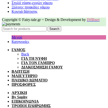
Στυλό νύφης-ευχών γάμου
Ξύλινες πινακίδες γάμου
Κουτιά βάπτισης
Copyright © Fairy-tale.gr ~ Design & Development by
IMBnet
Search
Μενού
Κατηγορίες
ΓΑΜΟΣ
Back
ΓΙΑ ΤΗ ΝΥΦΗ
ΓΙΑ ΤΟΝ ΓΑΜΠΡΟ
ΔΙΑΚΟΣΜΗΣΗ ΓΑΜΟΥ
ΒΑΠΤΙΣΗ
ΜΑΙΕΥΤΗΡΙΟ
ΠΑΙΔΙΚΟ ΔΩΜΑΤΙΟ
ΠΡΟΣΦΟΡΕΣ
ΑΡΧΙΚΗ
By Sophy
ΕΠΙΚΟΙΝΩΝΙΑ
ΤΡΟΠΟΙ ΠΛΗΡΩΜΗΣ