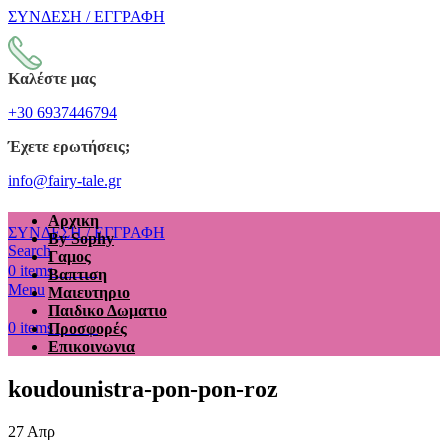
ΣΥΝΔΕΣΗ / ΕΓΓΡΑΦΗ
Καλέστε μας
+30 6937446794
Έχετε ερωτήσεις;
info@fairy-tale.gr
Αρχικη
ΣΥΝΔΕΣΗ / ΕΓΓΡΑΦΗ
By Sophy
Search
Γαμος
€
0.00
0
items
Βαπτιση
Menu
Μαιευτηριο
Παιδικο Δωματιο
€
0.00
0
items
Προσφορές
Επικοινωνια
koudounistra-pon-pon-roz
27
Απρ