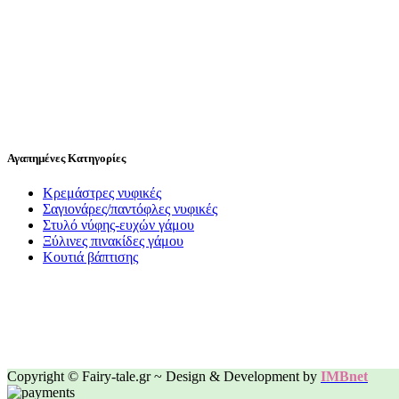
Αγαπημένες Κατηγορίες
Κρεμάστρες νυφικές
Σαγιονάρες/παντόφλες νυφικές
Στυλό νύφης-ευχών γάμου
Ξύλινες πινακίδες γάμου
Κουτιά βάπτισης
Copyright © Fairy-tale.gr ~ Design & Development by
IMBnet