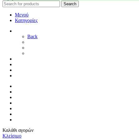
Search
Μενού
Κατηγορίες
ΓΑΜΟΣ
Back
ΓΙΑ ΤΗ ΝΥΦΗ
ΓΙΑ ΤΟΝ ΓΑΜΠΡΟ
ΔΙΑΚΟΣΜΗΣΗ ΓΑΜΟΥ
ΒΑΠΤΙΣΗ
ΜΑΙΕΥΤΗΡΙΟ
ΠΑΙΔΙΚΟ ΔΩΜΑΤΙΟ
ΠΡΟΣΦΟΡΕΣ
ΑΡΧΙΚΗ
By Sophy
ΕΠΙΚΟΙΝΩΝΙΑ
ΤΡΟΠΟΙ ΠΛΗΡΩΜΗΣ
ΤΡΟΠΟΙ ΑΠΟΣΤΟΛΗΣ
ΠΟΛΙΤΙΚΗ ΕΠΙΣΤΡΟΦΩΝ
ΣΥΝΔΕΣΗ / ΕΓΓΡΑΦΗ
Καλάθι αγορών
Κλείσιμο