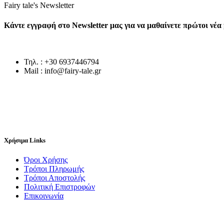
Fairy tale's Newsletter
Κάντε εγγραφή στο Newsletter μας για να μαθαίνετε πρώτοι νέ
Τηλ. : +30 6937446794
Mail : info@fairy-tale.gr
Χρήσιμα Links
Όροι Χρήσης
Τρόποι Πληρωμής
Τρόποι Αποστολής
Πολιτική Επιστροφών
Επικοινωνία