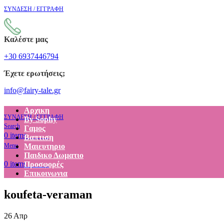
ΣΥΝΔΕΣΗ / ΕΓΓΡΑΦΗ
Καλέστε μας
+30 6937446794
Έχετε ερωτήσεις;
info@fairy-tale.gr
Αρχικη
ΣΥΝΔΕΣΗ / ΕΓΓΡΑΦΗ
By Sophy
Search
Γαμος
€
0.00
0
items
Βαπτιση
Menu
Μαιευτηριο
Παιδικο Δωματιο
€
0.00
0
items
Προσφορές
Επικοινωνια
koufeta-veraman
26
Απρ