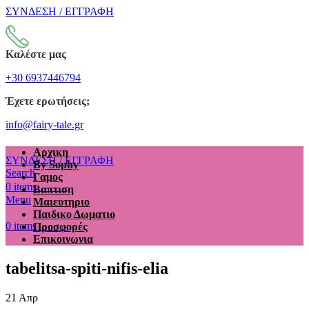
ΣΥΝΔΕΣΗ / ΕΓΓΡΑΦΗ
Καλέστε μας
+30 6937446794
Έχετε ερωτήσεις;
info@fairy-tale.gr
Αρχικη
ΣΥΝΔΕΣΗ / ΕΓΓΡΑΦΗ
By Sophy
Search
Γαμος
€
0.00
0
items
Βαπτιση
Menu
Μαιευτηριο
Παιδικο Δωματιο
€
0.00
0
items
Προσφορές
Επικοινωνια
tabelitsa-spiti-nifis-elia
21
Απρ