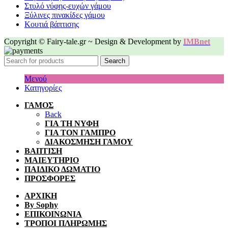
Στυλό νύφης-ευχών γάμου
Ξύλινες πινακίδες γάμου
Κουτιά βάπτισης
Copyright © Fairy-tale.gr ~ Design & Development by
IMBnet
Search
Μενού
Κατηγορίες
ΓΑΜΟΣ
Back
ΓΙΑ ΤΗ ΝΥΦΗ
ΓΙΑ ΤΟΝ ΓΑΜΠΡΟ
ΔΙΑΚΟΣΜΗΣΗ ΓΑΜΟΥ
ΒΑΠΤΙΣΗ
ΜΑΙΕΥΤΗΡΙΟ
ΠΑΙΔΙΚΟ ΔΩΜΑΤΙΟ
ΠΡΟΣΦΟΡΕΣ
ΑΡΧΙΚΗ
By Sophy
ΕΠΙΚΟΙΝΩΝΙΑ
ΤΡΟΠΟΙ ΠΛΗΡΩΜΗΣ