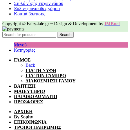
Στυλό νύφης-ευχών γάμου
Ξύλινες πινακίδες γάμου
Κουτιά βάπτισης
Copyright © Fairy-tale.gr ~ Design & Development by
IMBnet
Search
Μενού
Κατηγορίες
ΓΑΜΟΣ
Back
ΓΙΑ ΤΗ ΝΥΦΗ
ΓΙΑ ΤΟΝ ΓΑΜΠΡΟ
ΔΙΑΚΟΣΜΗΣΗ ΓΑΜΟΥ
ΒΑΠΤΙΣΗ
ΜΑΙΕΥΤΗΡΙΟ
ΠΑΙΔΙΚΟ ΔΩΜΑΤΙΟ
ΠΡΟΣΦΟΡΕΣ
ΑΡΧΙΚΗ
By Sophy
ΕΠΙΚΟΙΝΩΝΙΑ
ΤΡΟΠΟΙ ΠΛΗΡΩΜΗΣ