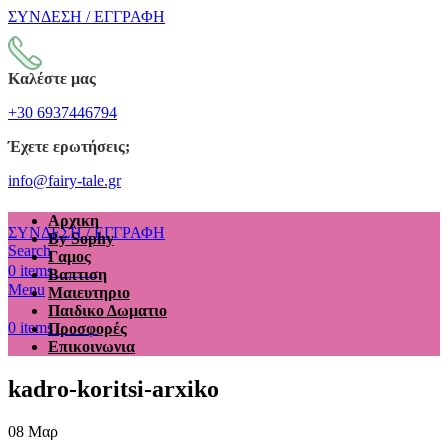
ΣΥΝΔΕΣΗ / ΕΓΓΡΑΦΗ
Καλέστε μας
+30 6937446794
Έχετε ερωτήσεις;
info@fairy-tale.gr
Αρχικη
ΣΥΝΔΕΣΗ / ΕΓΓΡΑΦΗ
By Sophy
Search
Γαμος
€
0.00
0
items
Βαπτιση
Menu
Μαιευτηριο
Παιδικο Δωματιο
€
0.00
0
items
Προσφορές
Επικοινωνια
kadro-koritsi-arxiko
08
Μαρ