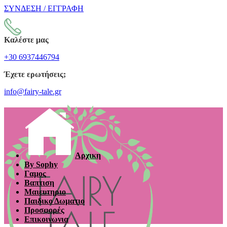
ΣΥΝΔΕΣΗ / ΕΓΓΡΑΦΗ
Καλέστε μας
+30 6937446794
Έχετε ερωτήσεις;
info@fairy-tale.gr
Αρχικη
By Sophy
Γαμος
Βαπτιση
Μαιευτηριο
Παιδικο Δωματιο
Προσφορές
Επικοινωνια