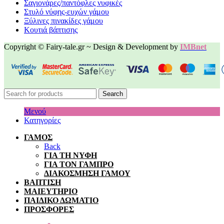
Σαγιονάρες/παντόφλες νυφικές
Στυλό νύφης-ευχών γάμου
Ξύλινες πινακίδες γάμου
Κουτιά βάπτισης
Copyright © Fairy-tale.gr ~ Design & Development by
IMBnet
Search
Μενού
Κατηγορίες
ΓΑΜΟΣ
Back
ΓΙΑ ΤΗ ΝΥΦΗ
ΓΙΑ ΤΟΝ ΓΑΜΠΡΟ
ΔΙΑΚΟΣΜΗΣΗ ΓΑΜΟΥ
ΒΑΠΤΙΣΗ
ΜΑΙΕΥΤΗΡΙΟ
ΠΑΙΔΙΚΟ ΔΩΜΑΤΙΟ
ΠΡΟΣΦΟΡΕΣ