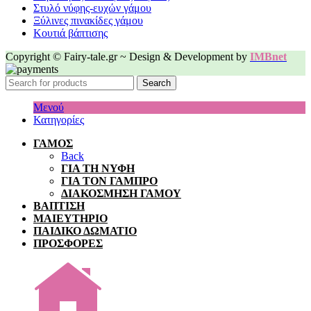
Στυλό νύφης-ευχών γάμου
Ξύλινες πινακίδες γάμου
Κουτιά βάπτισης
Copyright © Fairy-tale.gr ~ Design & Development by
IMBnet
Search
Μενού
Κατηγορίες
ΓΑΜΟΣ
Back
ΓΙΑ ΤΗ ΝΥΦΗ
ΓΙΑ ΤΟΝ ΓΑΜΠΡΟ
ΔΙΑΚΟΣΜΗΣΗ ΓΑΜΟΥ
ΒΑΠΤΙΣΗ
ΜΑΙΕΥΤΗΡΙΟ
ΠΑΙΔΙΚΟ ΔΩΜΑΤΙΟ
ΠΡΟΣΦΟΡΕΣ