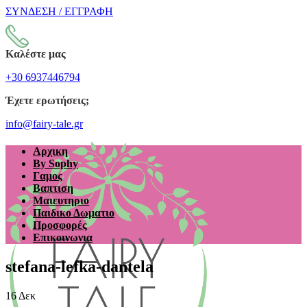
ΣΥΝΔΕΣΗ / ΕΓΓΡΑΦΗ
Καλέστε μας
+30 6937446794
Έχετε ερωτήσεις;
info@fairy-tale.gr
Αρχικη
By Sophy
Γαμος
Βαπτιση
Μαιευτηριο
Παιδικο Δωματιο
Προσφορές
Επικοινωνια
stefana-lefka-dantela
16
Δεκ