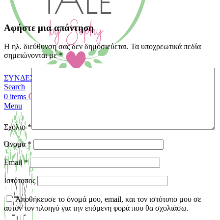
Αφήστε μια απάντηση
Η ηλ. διεύθυνση σας δεν δημοσιεύεται.
Τα υποχρεωτικά πεδία
σημειώνονται με
*
ΣΥΝΔΕΣΗ / ΕΓΓΡΑΦΗ
Search
€
0.00
0
items
Menu
Σχόλιο
*
Όνομα
*
Email
*
Ιστότοπος
Αποθήκευσε το όνομά μου, email, και τον ιστότοπο μου σε
αυτόν τον πλοηγό για την επόμενη φορά που θα σχολιάσω.