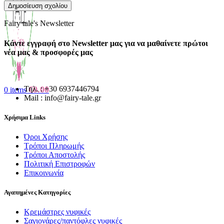
Fairy tale's Newsletter
Κάντε εγγραφή στο Newsletter μας για να μαθαίνετε πρώτοι
νέα μας & προσφορές μας
Τηλ. : +30 6937446794
€
0.00
0
items
Mail : info@fairy-tale.gr
Χρήσιμα Links
Όροι Χρήσης
Τρόποι Πληρωμής
Τρόποι Αποστολής
Πολιτική Επιστροφών
Επικοινωνία
Αγαπημένες Κατηγορίες
Κρεμάστρες νυφικές
Σαγιονάρες/παντόφλες νυφικές