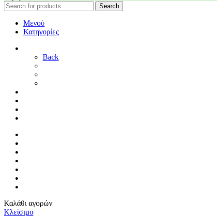
Search
Μενού
Κατηγορίες
ΓΑΜΟΣ
Back
ΓΙΑ ΤΗ ΝΥΦΗ
ΓΙΑ ΤΟΝ ΓΑΜΠΡΟ
ΔΙΑΚΟΣΜΗΣΗ ΓΑΜΟΥ
ΒΑΠΤΙΣΗ
ΜΑΙΕΥΤΗΡΙΟ
ΠΑΙΔΙΚΟ ΔΩΜΑΤΙΟ
ΠΡΟΣΦΟΡΕΣ
ΑΡΧΙΚΗ
By Sophy
ΕΠΙΚΟΙΝΩΝΙΑ
ΤΡΟΠΟΙ ΠΛΗΡΩΜΗΣ
ΤΡΟΠΟΙ ΑΠΟΣΤΟΛΗΣ
ΠΟΛΙΤΙΚΗ ΕΠΙΣΤΡΟΦΩΝ
ΣΥΝΔΕΣΗ / ΕΓΓΡΑΦΗ
Καλάθι αγορών
Κλείσιμο