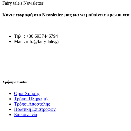
Fairy tale's Newsletter
Κάντε εγγραφή στο Newsletter μας για να μαθαίνετε πρώτοι νέ
Τηλ. : +30 6937446794
Mail : info@fairy-tale.gr
Χρήσιμα Links
Όροι Χρήσης
Τρόποι Πληρωμής
Τρόποι Αποστολής
Πολιτική Επιστροφών
Επικοινωνία