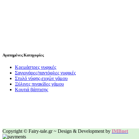
Αγαπημένες Κατηγορίες
Κρεμάστρες νυφικές
Σαγιονάρες/παντόφλες νυφικές
Στυλό νύφης-ευχών γάμου
Ξύλινες πινακίδες γάμου
Κουτιά βάπτισης
Copyright © Fairy-tale.gr ~ Design & Development by
IMBnet