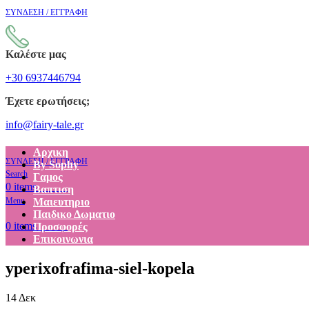
ΣΥΝΔΕΣΗ / ΕΓΓΡΑΦΗ
Καλέστε μας
+30 6937446794
Έχετε ερωτήσεις;
info@fairy-tale.gr
Αρχικη
ΣΥΝΔΕΣΗ / ΕΓΓΡΑΦΗ
By Sophy
Search
Γαμος
€
0.00
0
items
Βαπτιση
Menu
Μαιευτηριο
Παιδικο Δωματιο
€
0.00
0
items
Προσφορές
Επικοινωνια
yperixofrafima-siel-kopela
14
Δεκ